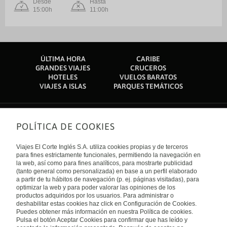
Desde
Hasta
15:00h
11:00h
ÚLTIMA HORA
CARIBE
GRANDES VIAJES
CRUCEROS
HOTELES
VUELOS BARATOS
VIAJES A ISLAS
PARQUES TEMÁTICOS
POLÍTICA DE COOKIES
Sobre nosotros
Quiénes somos
Viajes El Corte Inglés S.A. utiliza cookies propias y de terceros
Financiación
Enlaces de interés
para fines estrictamente funcionales, permitiendo la navegación en
Sostenibilidad
la web, así como para fines analíticos, para mostrarte publicidad
Turismo accesible
(tanto general como personalizada) en base a un perfil elaborado
Guías de viaje
Tarjeta El Corte Inglés
a partir de tu hábitos de navegación (p. ej. páginas visitadas), para
Catálogos
Trabaja con nosotros
Internacional
optimizar la web y para poder valorar las opiniones de los
Auto check-in
El Corte Inglés
productos adquiridos por los usuarios. Para administrar o
Condiciones Generales
Canal Ético
deshabilitar estas cookies haz click en Configuración de Cookies.
Política de privacidad
España
Política de cookies
Puedes obtener más información en nuestra Política de cookies.
Accesibilidad
Pulsa el botón Aceptar Cookies para confirmar que has leído y