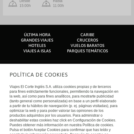
Desde
Hasta
15:00h
11:00h
ÚLTIMA HORA
CARIBE
GRANDES VIAJES
CRUCEROS
HOTELES
VUELOS BARATOS
VIAJES A ISLAS
PARQUES TEMÁTICOS
POLÍTICA DE COOKIES
Sobre nosotros
Quiénes somos
Viajes El Corte Inglés S.A. utiliza cookies propias y de terceros
Financiación
Enlaces de interés
para fines estrictamente funcionales, permitiendo la navegación en
Sostenibilidad
la web, así como para fines analíticos, para mostrarte publicidad
Turismo accesible
(tanto general como personalizada) en base a un perfil elaborado
Guías de viaje
Tarjeta El Corte Inglés
a partir de tu hábitos de navegación (p. ej. páginas visitadas), para
Catálogos
Trabaja con nosotros
Internacional
optimizar la web y para poder valorar las opiniones de los
Auto check-in
El Corte Inglés
productos adquiridos por los usuarios. Para administrar o
Condiciones Generales
Canal Ético
deshabilitar estas cookies haz click en Configuración de Cookies.
Política de privacidad
España
Política de cookies
Puedes obtener más información en nuestra Política de cookies.
Accesibilidad
Pulsa el botón Aceptar Cookies para confirmar que has leído y