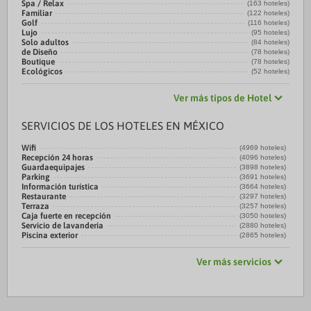
Spa / Relax
(163 hoteles)
Familiar
(122 hoteles)
Golf
(116 hoteles)
Lujo
(95 hoteles)
Solo adultos
(84 hoteles)
de Diseño
(78 hoteles)
Boutique
(78 hoteles)
Ecológicos
(52 hoteles)
Ver más tipos de Hotel
SERVICIOS DE LOS HOTELES EN MÉXICO
Wifi
(4969 hoteles)
Recepción 24 horas
(4096 hoteles)
Guardaequipajes
(3898 hoteles)
Parking
(3691 hoteles)
Información turística
(3664 hoteles)
Restaurante
(3297 hoteles)
Terraza
(3257 hoteles)
Caja fuerte en recepción
(3050 hoteles)
Servicio de lavandería
(2880 hoteles)
Piscina exterior
(2865 hoteles)
Ver más servicios