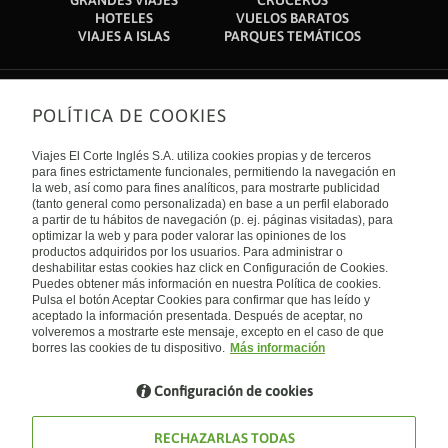
GRANDES VIAJES
CRUCEROS
HOTELES
VUELOS BARATOS
VIAJES A ISLAS
PARQUES TEMÁTICOS
POLÍTICA DE COOKIES
Sobre nosotros
Quiénes somos
Viajes El Corte Inglés S.A. utiliza cookies propias y de terceros
Financiación
Enlaces de interés
para fines estrictamente funcionales, permitiendo la navegación en
Sostenibilidad
la web, así como para fines analíticos, para mostrarte publicidad
Turismo accesible
(tanto general como personalizada) en base a un perfil elaborado
Guías de viaje
Tarjeta El Corte Inglés
a partir de tu hábitos de navegación (p. ej. páginas visitadas), para
Catálogos
Trabaja con nosotros
Internacional
optimizar la web y para poder valorar las opiniones de los
Auto check-in
El Corte Inglés
productos adquiridos por los usuarios. Para administrar o
Condiciones Generales
Canal Ético
deshabilitar estas cookies haz click en Configuración de Cookies.
Política de privacidad
España
Política de cookies
Puedes obtener más información en nuestra Política de cookies.
Accesibilidad
Pulsa el botón Aceptar Cookies para confirmar que has leído y
Empresas/ Grupos
aceptado la información presentada. Después de aceptar, no
Visita nuestro blog
volveremos a mostrarte este mensaje, excepto en el caso de que
borres las cookies de tu dispositivo.
Más información
Blog de Viajes el Corte inglés
Configuración de cookies
RECHAZARLAS TODAS