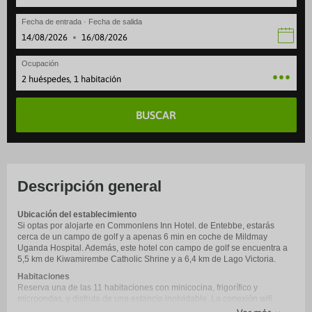
Fecha de entrada · Fecha de salida
·
Ocupación
2 huéspedes, 1 habitación
BUSCAR
Descripción general
Ubicación del establecimiento
Si optas por alojarte en Commonlens Inn Hotel. de Entebbe, estarás
cerca de un campo de golf y a apenas 6 min en coche de Mildmay
Uganda Hospital. Además, este hotel con campo de golf se encuentra a
5,5 km de Kiwamirembe Catholic Shrine y a 6,4 km de Lago Victoria.
Habitaciones
Reserva una de las 11 habitaciones con minicocina, frigorífico y
microondas, y disfruta de una estancia inolvidable. La conexión wifi
gratis te permitirá mantenerte al día de todo. Además, en tus ratos libres