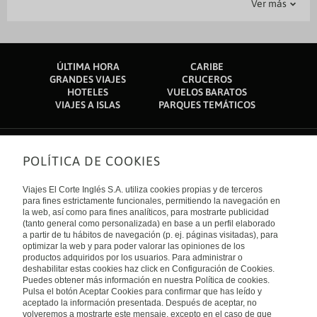
Ver más
Lake Victoria Serena Golf Resort & Spa: 8,8 km
Parking
Recepción 24 horas
Bar
Bar-Lounge
Traslado al Aeropuerto
Guardaequipajes
Caja fuerte en recepción
Catedral de Rubaga: 14,2 km
Parlamento de Buganda: 15,2 km
Jardin
Centro de negocios
Restaurante
Información turística
Munyonyo Martyrs' Shrine: 15,8 km
Palacio de Kabaka: 15,8 km
Salas de reunión
Servicio de conserjería
Complejo y centro de conferencias Speke: 16 km
ÚLTIMA HORA
CARIBE
Owino Market/Kampala: 16,1 km
Servicio de lavandería
Servicios de tintorería
GRANDES VIAJES
CRUCEROS
Bosque y playa de Kitubulu: 16,3 km
HOTELES
VUELOS BARATOS
Catedral de Namirembe: 16,6 km
Terraza
VIAJES A ISLAS
PARQUES TEMÁTICOS
Mezquita Nacional Gaddafi National: 16,6 km
El aeropuerto más cercano se encuentra en Entebbe (EBB-A.
Internacional de Entebbe): 23,8 km
POLÍTICA DE COOKIES
Sobre nosotros
Quiénes somos
Viajes El Corte Inglés S.A. utiliza cookies propias y de terceros
Financiación
Enlaces de interés
para fines estrictamente funcionales, permitiendo la navegación en
Sostenibilidad
la web, así como para fines analíticos, para mostrarte publicidad
Turismo accesible
(tanto general como personalizada) en base a un perfil elaborado
Guías de viaje
Tarjeta El Corte Inglés
a partir de tu hábitos de navegación (p. ej. páginas visitadas), para
Catálogos
Trabaja con nosotros
Internacional
optimizar la web y para poder valorar las opiniones de los
Auto check-in
El Corte Inglés
productos adquiridos por los usuarios. Para administrar o
Condiciones Generales
Canal Ético
deshabilitar estas cookies haz click en Configuración de Cookies.
Política de privacidad
España
Política de cookies
Puedes obtener más información en nuestra Política de cookies.
Accesibilidad
Pulsa el botón Aceptar Cookies para confirmar que has leído y
Empresas/ Grupos
aceptado la información presentada. Después de aceptar, no
Visita nuestro blog
volveremos a mostrarte este mensaje, excepto en el caso de que