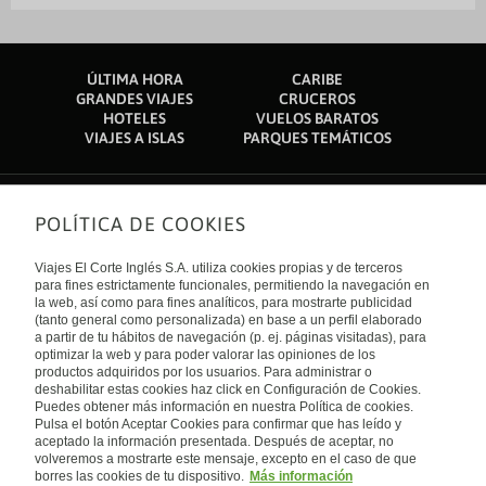
Campo de golf Uganda: 10,4 km
Parlamento de Uganda: 10,4 km
Palacio de Kabaka: 10,7 km
Embassy of Sudan: 11,1 km
Embajada de Suecia: 11,3 km
ÚLTIMA HORA
CARIBE
Mezquita Nacional Gaddafi National: 11,4 km
GRANDES VIAJES
CRUCEROS
HOTELES
VUELOS BARATOS
El aeropuerto más cercano se encuentra en Entebbe (EBB-A.
Internacional de Entebbe): 41,5 km
VIAJES A ISLAS
PARQUES TEMÁTICOS
POLÍTICA DE COOKIES
Sobre nosotros
Quiénes somos
Viajes El Corte Inglés S.A. utiliza cookies propias y de terceros
Financiación
Enlaces de interés
para fines estrictamente funcionales, permitiendo la navegación en
Sostenibilidad
la web, así como para fines analíticos, para mostrarte publicidad
Turismo accesible
(tanto general como personalizada) en base a un perfil elaborado
Guías de viaje
Tarjeta El Corte Inglés
a partir de tu hábitos de navegación (p. ej. páginas visitadas), para
Catálogos
Trabaja con nosotros
Internacional
optimizar la web y para poder valorar las opiniones de los
Auto check-in
El Corte Inglés
productos adquiridos por los usuarios. Para administrar o
Condiciones Generales
Canal Ético
deshabilitar estas cookies haz click en Configuración de Cookies.
Política de privacidad
España
Política de cookies
Puedes obtener más información en nuestra Política de cookies.
Accesibilidad
Pulsa el botón Aceptar Cookies para confirmar que has leído y
Empresas/ Grupos
aceptado la información presentada. Después de aceptar, no
Visita nuestro blog
volveremos a mostrarte este mensaje, excepto en el caso de que
borres las cookies de tu dispositivo.
Más información
Blog de Viajes el Corte inglés