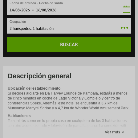
Fecha de entrada · Fecha de salida
·
Ocupación
2 huéspedes, 1 habitación
BUSCAR
Descripción general
Ubicación del establecimiento
Si decides alojarte en Da Harvey Lounge de Kampala, estarás a menos
de cinco minutos en coche de Lago Victoria y Complejo y centro de
conferencias Speke. Además, este hotel se encuentra a 3,7 km de
Munyonyo Martyrs' Shrine y a 4,7 km de Wonder World Amusement Park.
Habitaciones
Te sentirás como en tu propia casa en cualquiera de las 3 habitaciones
con aire acondicionado y televisión de pantalla plana. La conexión wifi
gratis te mantendrá en contacto con los tuyos. Además, podrás disfrutar
Ver más
de canales por cable. El baño privado con ducha está provisto de