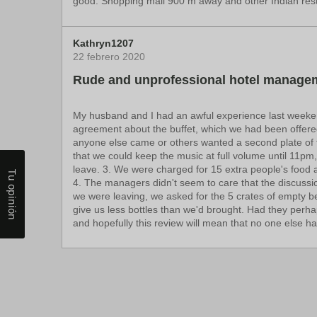
good. Shopping mall 900 m away and other Indian rest
Kathryn1207
22 febrero 2020
Rude and unprofessional hotel managem
My husband and I had an awful experience last weeken
agreement about the buffet, which we had been offered
anyone else came or others wanted a second plate of f
that we could keep the music at full volume until 11pm,
leave. 3. We were charged for 15 extra people's food 
Tu opinión
4. The managers didn't seem to care that the discussi
we were leaving, we asked for the 5 crates of empty bee
give us less bottles than we'd brought. Had they perhap
and hopefully this review will mean that no one else ha
GerhardM342
Mrunal_S_World
05 enero 2021
03 marzo 2021
Terrible, outdated, dirty, poor
Excellent services