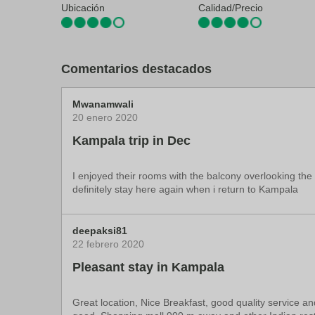
Servicio de lavandería
Servicios
Ubicación
Calidad/Precio
Kisementi: 7,2 km
Alto Comisionado Británico: 7,3 km
Terraza
Embajada de Suecia: 7,4 km
Hospital especializado nacional de Mulago: 7,4 km
Centro Cultural Ndere: 7,4 km
Comentarios destacados
El aeropuerto más cercano se encuentra en Entebbe (
Mwanamwali
20 enero 2020
Kampala trip in Dec
I enjoyed their rooms with the balcony overlooking th
definitely stay here again when i return to Kampala
deepaksi81
22 febrero 2020
Pleasant stay in Kampala
Great location, Nice Breakfast, good quality service a