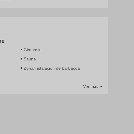
ue ofrece
ás también
ovecha el
 vistas a
r el día
re
Gimnasio
pala? En
Sauna
do un
horas y
Zona/instalación de barbacoa
Ver más