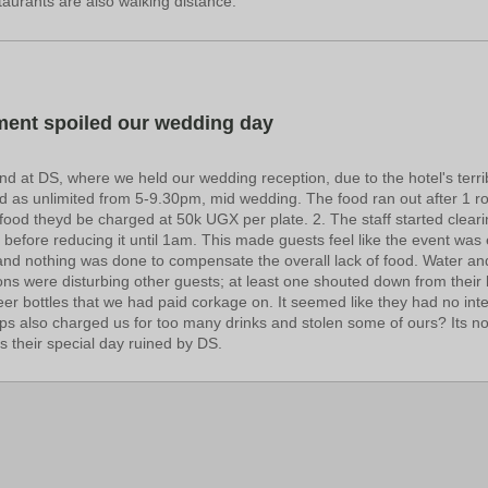
aurants are also walking distance.
ent spoiled our wedding day
d at DS, where we held our wedding reception, due to the hotel's terr
 as unlimited from 5-9.30pm, mid wedding. The food ran out after 1 rou
ood theyd be charged at 50k UGX per plate. 2. The staff started cleari
 before reducing it until 1am. This made guests feel like the event was
and nothing was done to compensate the overall lack of food. Water a
ons were disturbing other guests; at least one shouted down from thei
r bottles that we had paid corkage on. It seemed like they had no intenti
s also charged us for too many drinks and stolen some of ours? Its not f
s their special day ruined by DS.