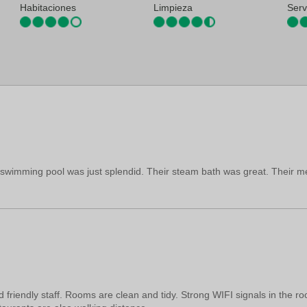
 de tintorería
Habitaciones
Limpieza
Serv
EBB-A. Internacional de Entebbe): 53,7 km
e swimming pool was just splendid. Their steam bath was great. Their m
nd friendly staff. Rooms are clean and tidy. Strong WIFI signals in the 