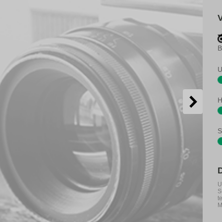
B
U
H
S
U
S
t
M