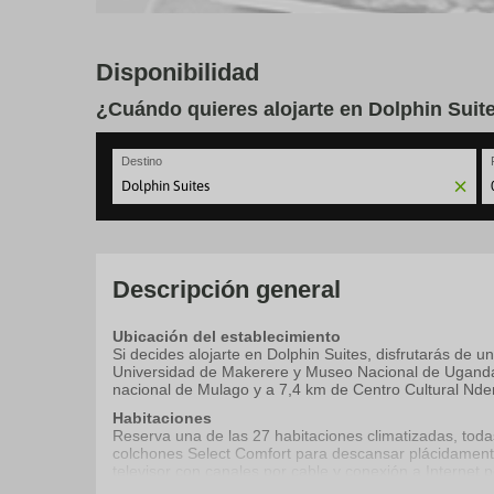
Disponibilidad
¿Cuándo quieres alojarte en Dolphin Suit
Destino
N
fo
to
in
wi
Descripción general
th
ca
Ubicación del establecimiento
a
Si decides alojarte en Dolphin Suites, disfrutarás de
se
Universidad de Makerere y Museo Nacional de Uganda.
a
nacional de Mulago y a 7,4 km de Centro Cultural Nde
da
P
Habitaciones
th
Reserva una de las 27 habitaciones climatizadas, tod
qu
colchones Select Comfort para descansar plácidament
m
televisor con canales por cable y conexión a Internet po
k