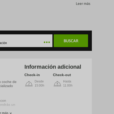
Leer más
BUSCAR
ación
Información adicional
Check-in
Check-out
en coche de
Desde
Hasta
ializado
15:00h
11:00h
 con
endrás un
r más