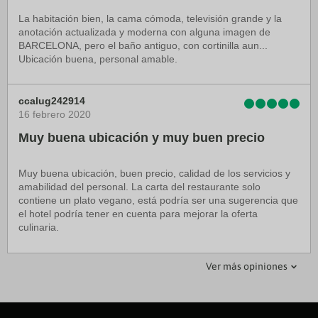
La habitación bien, la cama cómoda, televisión grande y la
anotación actualizada y moderna con alguna imagen de
BARCELONA, pero el baño antiguo, con cortinilla aun...
Ubicación buena, personal amable.
ccalug242914
16 febrero 2020
Muy buena ubicación y muy buen precio
Muy buena ubicación, buen precio, calidad de los servicios y
amabilidad del personal. La carta del restaurante solo
contiene un plato vegano, está podría ser una sugerencia que
el hotel podría tener en cuenta para mejorar la oferta
culinaria.
mariaisabellisch2020
yurynahidu
Francesccaballol
Karinp1963
davidsK8694UP
mjnegocio
jdlpf
Ver más opiniones
19 febrero 2020
15 marzo 2020
17 mayo 2024
17 mayo 2024
21 mayo 2024
12 julio 2024
23 julio 2024
Muy buen Hotel
Nuestra experiencia
Hotel sin pretensiones perfecto por su
Mejoren trato al turista
Hotel moderno y céntrico
Cuatro estrellas mejorable.
Recomiendo visitarlo
ubicacion y càlidad precio.