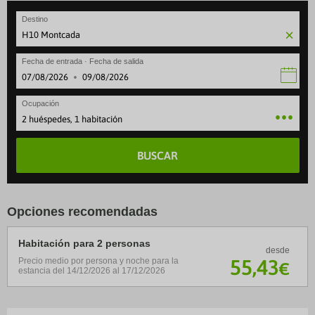
Destino
Fecha de entrada · Fecha de salida
·
Ocupación
2 huéspedes, 1 habitación
BUSCAR
Opciones recomendadas
Habitación para 2 personas
desde
55
,43
Precio medio por persona y noche para la
€
estancia del 14/12/2026 al 17/12/2026