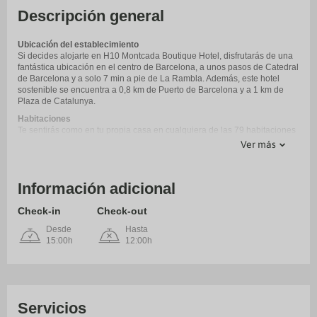
Descripción general
Ubicación del establecimiento
Si decides alojarte en H10 Montcada Boutique Hotel, disfrutarás de una
fantástica ubicación en el centro de Barcelona, a unos pasos de Catedral
de Barcelona y a solo 7 min a pie de La Rambla. Además, este hotel
sostenible se encuentra a 0,8 km de Puerto de Barcelona y a 1 km de
Plaza de Catalunya.
Habitaciones
Te sentirás como en tu propia casa en cualquiera de las 79 habitaciones
con muebles diferentes, equipadas con minibar y televisión de pantalla
Ver más
plana. Para los momentos de ocio, tendrás un televisor con canales por
satélite y conexión a Internet por cable y wifi gratis. El baño parcialmente
abierto con bañera o ducha está provisto de artículos de higiene
Información adicional
personal de diseño y secadores de pelo. Entre las comodidades, se
incluyen caja fuerte, escritorio y teléfono.
Check-in
Check-out
Servicios
Con una terraza en la azotea donde descansar y comodidades como
Desde
Hasta
conexión a Internet wifi gratis y servicios de conserjería, ¡no te faltará de
15:00h
12:00h
nada! Encontrarás además servicio de celebración de bodas, una
televisión en la zona común y espacio para bicicletas.
Para comer
Puedes tomar una deliciosa comida en el restaurante The Library de este
hotel o aprovechar el servicio de habitaciones que ofrece con horario
Servicios
limitado. ¿Quieres despejarte? Relájate y disfruta con la bebida que