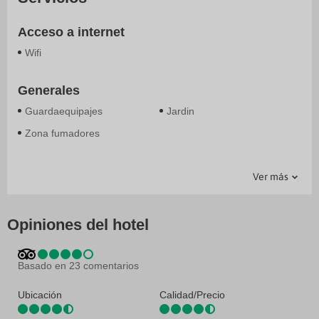
Acceso a internet
Wifi
Generales
Guardaequipajes
Jardin
Zona fumadores
Servicios
Transporte
Ver más
Ascensor
Traslado al Aeropuerto
Atención en varios idiomas
Bar-Lounge
Información turística
Opiniones del hotel
Recepción (horario limitado)
Salón de banquetes
Servicio de conserjería
Terraza
Basado en 23 comentarios
Ubicación
Calidad/Precio