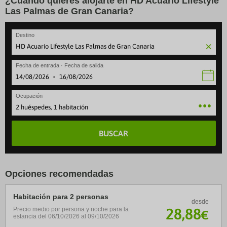
¿Cuándo quieres alojarte en HD Acuario Lifestyle
Las Palmas de Gran Canaria?
Destino
Fecha de entrada · Fecha de salida
·
Ocupación
2 huéspedes, 1 habitación
BUSCAR
Opciones recomendadas
Habitación para 2 personas
desde
28
,88
Precio medio por persona y noche para la
€
estancia del 06/10/2026 al 09/10/2026