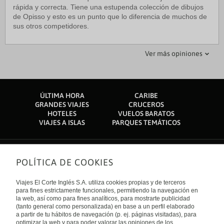
rápida y correcta. Tiene una estupenda colección de dibujos
de Opisso y esto es un punto que lo diferencia de muchos de
sus otros competidores.
joanalh
Nuria G
Ver más opiniones
03 marzo 2020
06 marzo 2020
Estancia perfecta
Muy recomendable
ÚLTIMA HORA
CARIBE
Hotel cuidado y acogedor, tal cual se muestra en las
Hotel con encanto. Excelente trato del equipo de recepción y
GRANDES VIAJES
CRUCEROS
fotografías. Perfectamente ubicado, fuimos por turismo y era
restaurante, especialmente cena. Buena comida, menu muy
HOTELES
VUELOS BARATOS
muy fácil moverse a los cualquier punto de interés. Volvemos
eecomendable y rapidos. en general buena relación calidad
VIAJES A ISLAS
PARQUES TEMÁTICOS
muy contentas con el trato recibido por parte del personal.
precio. Desayuno muy correcto.
Relación calidad-precio genial, repetiríamos sin dudar, un 10.
POLÍTICA DE COOKIES
Sobre nosotros
Quiénes somos
Viajes El Corte Inglés S.A. utiliza cookies propias y de terceros
Financiación
Enlaces de interés
para fines estrictamente funcionales, permitiendo la navegación en
Sostenibilidad
la web, así como para fines analíticos, para mostrarte publicidad
Turismo accesible
(tanto general como personalizada) en base a un perfil elaborado
Guías de viaje
Tarjeta El Corte Inglés
a partir de tu hábitos de navegación (p. ej. páginas visitadas), para
Catálogos
Trabaja con nosotros
Internacional
optimizar la web y para poder valorar las opiniones de los
Auto check-in