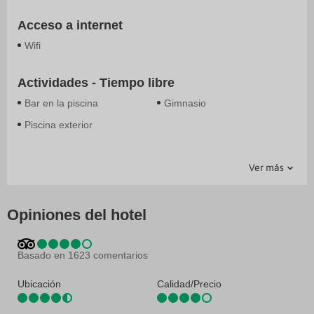
Acceso a internet
Wifi
Actividades - Tiempo libre
Bar en la piscina
Gimnasio
Piscina exterior
Complementos habitación
Generales
Servicios
Transporte
Ver más
Recepción 24 horas
Guardaequipajes
Ascensor
Traslado al Aeropuerto
Restaurante
Atención en varios idiomas
Bar-Lounge
Caja fuerte en recepción
Opiniones del hotel
Centro de negocios
Express check out
Información turística
Salas de reunión
Basado en 1623 comentarios
Servicio de conserjería
Servicio de lavandería
Ubicación
Servicios de tintorería
Calidad/Precio
Terraza