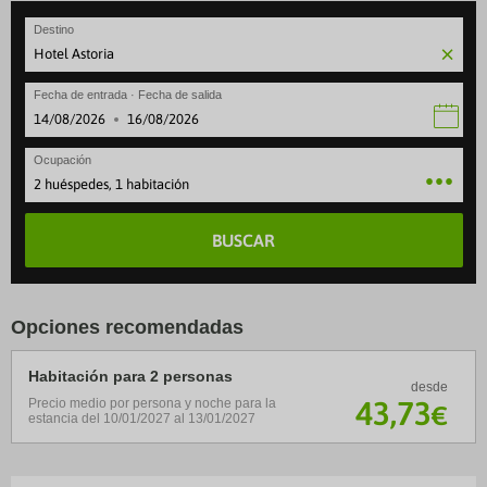
Destino
Fecha de entrada · Fecha de salida
·
Ocupación
2 huéspedes, 1 habitación
BUSCAR
Opciones recomendadas
Habitación para 2 personas
desde
43
,73
Precio medio por persona y noche para la
€
estancia del 10/01/2027 al 13/01/2027