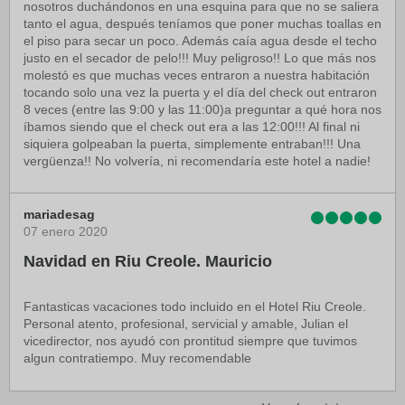
nosotros duchándonos en una esquina para que no se saliera
tanto el agua, después teníamos que poner muchas toallas en
el piso para secar un poco. Además caía agua desde el techo
justo en el secador de pelo!!! Muy peligroso!! Lo que más nos
molestó es que muchas veces entraron a nuestra habitación
tocando solo una vez la puerta y el día del check out entraron
8 veces (entre las 9:00 y las 11:00)a preguntar a qué hora nos
íbamos siendo que el check out era a las 12:00!!! Al final ni
siquiera golpeaban la puerta, simplemente entraban!!! Una
vergüenza!! No volvería, ni recomendaría este hotel a nadie!
mariadesag
07 enero 2020
Navidad en Riu Creole. Mauricio
Fantasticas vacaciones todo incluido en el Hotel Riu Creole.
Personal atento, profesional, servicial y amable, Julian el
vicedirector, nos ayudó con prontitud siempre que tuvimos
algun contratiempo. Muy recomendable
css0uza
sayasilpi