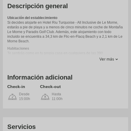
Descripción general
Ubicación del establecimiento
Si decides alojarte en Hotel Riu Turquoise - All Inclusive de Le Morne,
estarás a pie de playa y a menos de cinco minutos ne coche de Montaña
Le Morne y Paradis Golf Club. Además, este alojamiento con todo
incluido se encuentra a 34,3 km de Flic-en-Flacq Beach y a 2,1 km de Le
Morne Beach.
Habitaciones
Te sentirás como en tu propia casa en cualquiera de las 390
habitaciones con aire acondicionado y minibar. Las habitaciones
Ver más
disponen de balcón o patio. Para los momentos de ocio, tienes una por
satélite. El cuarto de baño está provisto de ducha y secadores de pelo.
Servicios
Información adicional
Sumérgete en una de las 4 piscinas al aire libre, o disfruta de otras
instalaciones recreativas, como un centro de bienestar y un tobogán
Check-in
Check-out
acuático. Encontrarás también conexión a Internet wifi gratis, una tienda
de recuerdos y una peluquería.
Desde
Hasta
15:00h
11:00h
Para comer
El régimen de este alojamiento es de todo incluido. El precio incluye las
comidas y bebidas consumidas en sus bares y restaurantes. Se podrá
aplicar un suplemento por comer en algunos restaurantes, o por
determinados menús o platos, bebidas u otros servicios.
Servicios
Si te apetece tomar algo de cocina internacional, ve a Main Buffet, uno