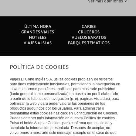
Ver más opiniones
06 febrero 2020
28 septiembre 2020
Shevica
Vacaciones
ÚLTIMA HORA
CARIBE
¡Una isla simplemente maravillosa! Todo el personal es muy
Fuimos en octubre de 2019, es un hotel tanto para familias
GRANDES VIAJES
CRUCEROS
amable y las comidas, así como el buffet, son para todos los
como para parejas. El mobiliario de la habitación está un poco
HOTELES
VUELOS BARATOS
gustos. La playa tiene una extensa playa con aguas
antiguo, pero son espaciosas y cómoda. El buffet estaba muy
VIAJES A ISLAS
PARQUES TEMÁTICOS
cristalinas, desafortunadamente con corales destruidos. Es
bien, no así la bebida (cócteles y combinados) era un poco
recomendable ir al agua con zapatos de goma debido a los
regulera, pero por lo general bien. El personal y ambiente del
corales. Las piscinas también son relajantes, así como el
hotel muy bien! Se pueden hacer visitas y trekings desde el
jacuzzi y el SPA con cita previa. Te aconsejo que
hotel, la playa del hotel es ideal para deportes acuáticos, si
POLÍTICA DE COOKIES
Sobre nosotros
experimentes.
caminas un poco, es tranquila para el baño y snorkel. La isla
es ESPECTACULAR!!
Quiénes somos
Viajes El Corte Inglés S.A. utiliza cookies propias y de terceros
Financiación
Enlaces de interés
para fines estrictamente funcionales, permitiendo la navegación en
Sostenibilidad
la web, así como para fines analíticos, para mostrarte publicidad
Turismo accesible
(tanto general como personalizada) en base a un perfil elaborado
Guías de viaje
Tarjeta El Corte Inglés
a partir de tu hábitos de navegación (p. ej. páginas visitadas), para
Catálogos
Trabaja con nosotros
Internacional
optimizar la web y para poder valorar las opiniones de los
Auto check-in
El Corte Inglés
productos adquiridos por los usuarios. Para administrar o
Condiciones Generales
Canal Ético
Política de privacidad
España
deshabilitar estas cookies haz click en Configuración de Cookies.
Política de cookies
Puedes obtener más información en nuestra Política de cookies.
Accesibilidad
Pulsa el botón Aceptar Cookies para confirmar que has leído y
Empresas/ Grupos
aceptado la información presentada. Después de aceptar, no
Visita nuestro blog
volveremos a mostrarte este mensaje, excepto en el caso de que