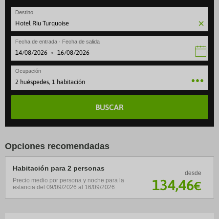
Destino
Fecha de entrada · Fecha de salida
·
Ocupación
2 huéspedes, 1 habitación
BUSCAR
Opciones recomendadas
Habitación para 2 personas
desde
134
,46
Precio medio por persona y noche para la
€
estancia del 09/09/2026 al 16/09/2026