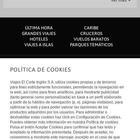
Ver más
Centro comercial The Acacia Mall: 4,7 km
Recepción 24 horas
Guardaequipajes
Atención en varios idiomas
Traslado al Aeropuerto
Jardin
Bar-Lounge
Casa de adoración Baha'i: 4,8 km
Alto Comisionado Británico: 5,1 km
Restaurante
Centro de negocios
Zona fumadores
Express check out
Museo Nacional de Uganda: 5,3 km
Destreet Art Gallery: 5,4 km
Información turística
Niñera/Servicios infantiles
Life Link Hospital: 5,8 km
ÚLTIMA HORA
CARIBE
Parlamento de Uganda: 6,3 km
Salas de reunión
Salón de banquetes
GRANDES VIAJES
CRUCEROS
Hospital especializado nacional de Mulago: 6,4 km
HOTELES
VUELOS BARATOS
Campo de golf Uganda: 6,8 km
Servicio de botones
Servicio de lavandería
VIAJES A ISLAS
PARQUES TEMÁTICOS
Namugongo Cathedral: 6,8 km
Mezquita de Kibuli: 7,3 km
Servicios de tintorería
Terraza
Synagogue Church of All Nations: 7,3 km
El aeropuerto más práctico para llegar a Hotel Top Five se encuentra en
POLÍTICA DE COOKIES
Entebbe (EBB-A. Internacional de Entebbe): 52,6 km
Sobre nosotros
Quiénes somos
Viajes El Corte Inglés S.A. utiliza cookies propias y de terceros
Financiación
Enlaces de interés
para fines estrictamente funcionales, permitiendo la navegación en
Sostenibilidad
la web, así como para fines analíticos, para mostrarte publicidad
Turismo accesible
(tanto general como personalizada) en base a un perfil elaborado
Guías de viaje
Tarjeta El Corte Inglés
a partir de tu hábitos de navegación (p. ej. páginas visitadas), para
Catálogos
Trabaja con nosotros
Internacional
optimizar la web y para poder valorar las opiniones de los
Auto check-in
El Corte Inglés
productos adquiridos por los usuarios. Para administrar o
Condiciones Generales
Canal Ético
deshabilitar estas cookies haz click en Configuración de Cookies.
Política de privacidad
España
Política de cookies
Puedes obtener más información en nuestra Política de cookies.
Accesibilidad
Pulsa el botón Aceptar Cookies para confirmar que has leído y
Empresas/ Grupos
aceptado la información presentada. Después de aceptar, no
Visita nuestro blog
volveremos a mostrarte este mensaje, excepto en el caso de que