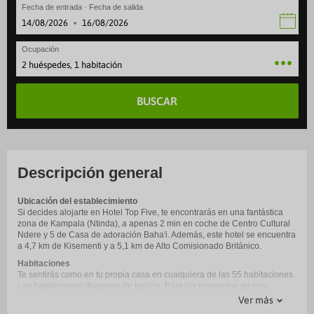
Fecha de entrada · Fecha de salida
·
Ocupación
2 huéspedes, 1 habitación
BUSCAR
Descripción general
Ubicación del establecimiento
Si decides alojarte en Hotel Top Five, te encontrarás en una fantástica
zona de Kampala (Ntinda), a apenas 2 min en coche de Centro Cultural
Ndere y 5 de Casa de adoración Baha'i. Además, este hotel se encuentra
a 4,7 km de Kisementi y a 5,1 km de Alto Comisionado Británico.
Habitaciones
Te sentirás como en tu propia casa en cualquiera de las 55 habitaciones.
Las habitaciones disponen de balcón. Para los momentos de ocio,
tendrás un televisor con canales por satélite y conexión a Internet por
Ver más
cable y wifi gratis. El baño privado con bañera o ducha está provisto de