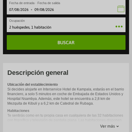
Fecha de entrada · Fecha de salida
·
Ocupación
2 huéspedes, 1 habitación
BUSCAR
Descripción general
Ubicación del establecimiento
Si decides alojarte en Interservice Hotel de Kampala, estarás en el barrio
financiero, a solo 5 minutos en coche de Embajada de Estados Unidos y
Hospital Nsambya. Además, este hotel se encuentra a 2,8 km de
Mezquita de Kibuli y a 6,2 km de Catedral de Rubaga.
Habitaciones
Te sentirás como en tu propia casa en cualquiera de las 32 habitaciones
con frigorífico y televisión de pantalla plana. Las habitaciones disponen
de balcón. La conexión wifi gratis te mantendrá en contacto con los
Ver más
tuyos. Además, podrás disfrutar de canales por satélite. El baño privado