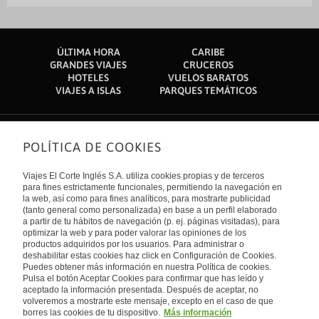
Embajada de Francia: 4,6 km
Mezquita Nacional Gaddafi National: 4,7 km
Restaurante
Caja fuerte en recepción
Zona fumadores
Centro de negocios
Embassy of Sudan: 4,9 km
Embajada de Suecia: 5 km
Información turística
Salas de reunión
Parlamento de Buganda: 5,5 km
ÚLTIMA HORA
CARIBE
Catedral de Rubaga: 6,2 km
Servicio de conserjería
Servicio de lavandería
GRANDES VIAJES
CRUCEROS
Universidad de Makerere: 6,5 km
HOTELES
VUELOS BARATOS
Servicios de tintorería
Terraza
El aeropuerto más cercano se encuentra en Entebbe (EBB-A.
VIAJES A ISLAS
PARQUES TEMÁTICOS
Internacional de Entebbe): 46,4 km
POLÍTICA DE COOKIES
Sobre nosotros
Quiénes somos
Viajes El Corte Inglés S.A. utiliza cookies propias y de terceros
Financiación
Enlaces de interés
para fines estrictamente funcionales, permitiendo la navegación en
Sostenibilidad
la web, así como para fines analíticos, para mostrarte publicidad
Turismo accesible
(tanto general como personalizada) en base a un perfil elaborado
Guías de viaje
Tarjeta El Corte Inglés
a partir de tu hábitos de navegación (p. ej. páginas visitadas), para
Catálogos
Trabaja con nosotros
Internacional
optimizar la web y para poder valorar las opiniones de los
Auto check-in
El Corte Inglés
productos adquiridos por los usuarios. Para administrar o
Condiciones Generales
Canal Ético
deshabilitar estas cookies haz click en Configuración de Cookies.
Política de privacidad
España
Política de cookies
Puedes obtener más información en nuestra Política de cookies.
Accesibilidad
Pulsa el botón Aceptar Cookies para confirmar que has leído y
Empresas/ Grupos
aceptado la información presentada. Después de aceptar, no
Visita nuestro blog
volveremos a mostrarte este mensaje, excepto en el caso de que
borres las cookies de tu dispositivo.
Más información
Blog de Viajes el Corte inglés