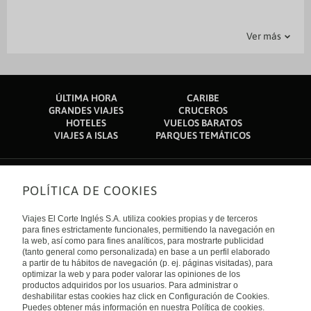
Centro comercial The Acacia Mall: 2,5 km
Alto Comisionado Británico: 2,7 km
Aparcamiento
Complementos habitación
Generales
Servicios
Transporte
Kisementi: 2,7 km
Ver más
Museo Nacional de Uganda: 3 km
Parking
Recepción 24 horas
Guardaequipajes
Bar-Lounge
Traslado al Aeropuerto
Restaurante
Caja fuerte en recepción
Mezquita de Kibuli: 3 km
Destreet Art Gallery: 3,2 km
Zona fumadores
Centro de negocios
Express check out
Embajada de Francia: 3,2 km
Embassy of Sudan: 3,3 km
Información turística
Salas de reunión
Embajada de Suecia: 3,5 km
ÚLTIMA HORA
CARIBE
Universidad de Makerere: 3,6 km
Salón de banquetes
Servicio de conserjería
GRANDES VIAJES
CRUCEROS
Hospital Nsambya: 3,6 km
HOTELES
VUELOS BARATOS
Owino Market/Kampala: 3,7 km
Servicio de lavandería
Servicios de tintorería
VIAJES A ISLAS
PARQUES TEMÁTICOS
Embajada de Estados Unidos: 3,7 km
Terraza
El aeropuerto más cercano se encuentra en Entebbe (EBB-A.
Internacional de Entebbe): 49,7 km
POLÍTICA DE COOKIES
Sobre nosotros
Quiénes somos
Viajes El Corte Inglés S.A. utiliza cookies propias y de terceros
Financiación
Enlaces de interés
para fines estrictamente funcionales, permitiendo la navegación en
Sostenibilidad
la web, así como para fines analíticos, para mostrarte publicidad
Turismo accesible
(tanto general como personalizada) en base a un perfil elaborado
Guías de viaje
Tarjeta El Corte Inglés
a partir de tu hábitos de navegación (p. ej. páginas visitadas), para
Catálogos
Trabaja con nosotros
Internacional
optimizar la web y para poder valorar las opiniones de los
Auto check-in
El Corte Inglés
productos adquiridos por los usuarios. Para administrar o
Condiciones Generales
Canal Ético
deshabilitar estas cookies haz click en Configuración de Cookies.
Política de privacidad
España
Política de cookies
Puedes obtener más información en nuestra Política de cookies.