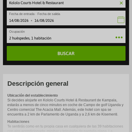
Fecha de entrada · Fecha de salida
·
Ocupación
2 huéspedes, 1 habitación
BUSCAR
Descripción general
Ubicación del establecimiento
Si decides alojarte en Kololo Courts Hotel & Restaurant de Kampala,
estarás a menos de cinco minutos en coche de Campo de golf Uganda y
Centro comercial The Acacia Mall. Además, este hotel con spa se
encuentra a 2 km de Parlamento de Uganda y a 2,6 km de Kisementi.
Habitaciones
Te sentirás como en tu propia casa en cualquiera de las 39 habitaciones
con aire acondicionado, minibar y televisión de pantalla plana. La