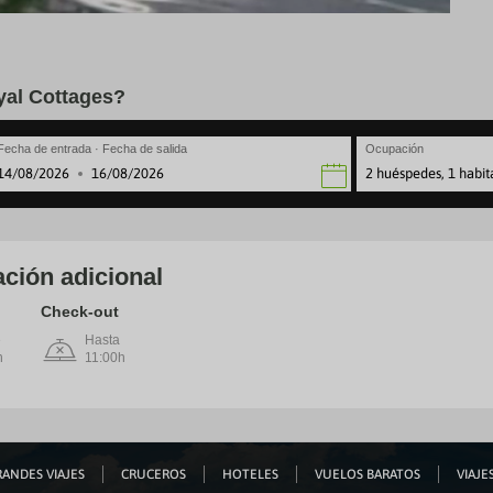
yal Cottages?
Fecha de entrada · Fecha de salida
Ocupación
2 huéspedes, 1 habit
·
avigate
Navigate
rward
backward
to
teract
interact
th
with
ción adicional
e
the
lendar
calendar
Check-out
nd
and
e
lect
select
Hasta
h
a
11:00h
te.
date.
ress
Press
e
the
estion
question
ark
mark
ey
key
ANDES VIAJES
CRUCEROS
HOTELES
VUELOS BARATOS
VIAJES
to