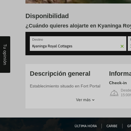
Disponibilidad
¿Cuándo quieres alojarte en Kyaninga Ro
Destino
Tu opinión
N
fo
to
in
wi
Descripción general
Informa
th
ca
Check-in
Establecimiento situado en Fort Portal
a
Desd
se
15:00
a
Ver más
da
P
th
qu
m
k
ÚLTIMA HORA
CARIBE
GR
to