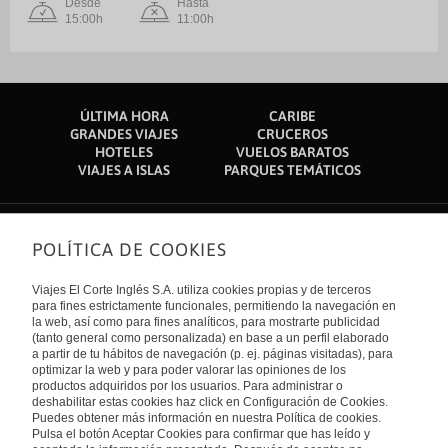
Desde
Hasta
15:00h
11:00h
ÚLTIMA HORA
CARIBE
GRANDES VIAJES
CRUCEROS
HOTELES
VUELOS BARATOS
VIAJES A ISLAS
PARQUES TEMÁTICOS
POLÍTICA DE COOKIES
Sobre nosotros
Quiénes somos
Viajes El Corte Inglés S.A. utiliza cookies propias y de terceros
Financiación
Enlaces de interés
para fines estrictamente funcionales, permitiendo la navegación en
Sostenibilidad
la web, así como para fines analíticos, para mostrarte publicidad
Turismo accesible
(tanto general como personalizada) en base a un perfil elaborado
Guías de viaje
Tarjeta El Corte Inglés
a partir de tu hábitos de navegación (p. ej. páginas visitadas), para
Catálogos
Trabaja con nosotros
Internacional
optimizar la web y para poder valorar las opiniones de los
Auto check-in
El Corte Inglés
productos adquiridos por los usuarios. Para administrar o
Condiciones Generales
Canal Ético
deshabilitar estas cookies haz click en Configuración de Cookies.
Política de privacidad
España
Política de cookies
Puedes obtener más información en nuestra Política de cookies.
Accesibilidad
Pulsa el botón Aceptar Cookies para confirmar que has leído y