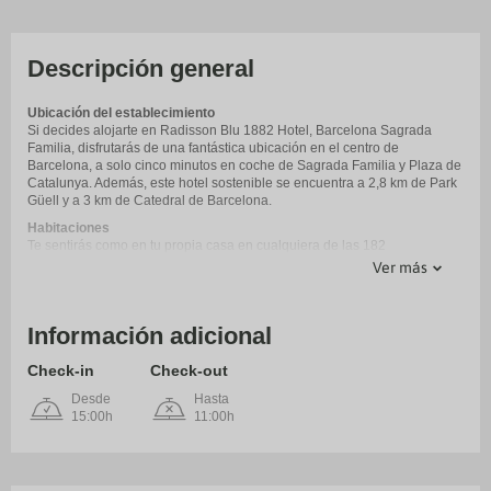
Descripción general
Ubicación del establecimiento
Si decides alojarte en Radisson Blu 1882 Hotel, Barcelona Sagrada
Familia, disfrutarás de una fantástica ubicación en el centro de
Barcelona, a solo cinco minutos en coche de Sagrada Familia y Plaza de
Catalunya. Además, este hotel sostenible se encuentra a 2,8 km de Park
Güell y a 3 km de Catedral de Barcelona.
Habitaciones
Te sentirás como en tu propia casa en cualquiera de las 182
habitaciones con aire acondicionado y televisión de pantalla plana. La
Ver más
conexión wifi gratis te mantendrá en contacto con los tuyos. Además,
podrás disfrutar de canales digitales. El cuarto de bañoestá provisto de
ducha, cabezal de ducha tipo lluvia y secadores de pelo. Entre las
Información adicional
comodidades, se incluyen caja fuerte (cabe un portátil), escritorio y
teléfono.
Check-in
Check-out
Servicios
Para tus ratos libres, tienes instalaciones recreativas como una piscina al
Desde
Hasta
aire libre, gimnasio abierto las 24 horas y bicicletas de alquiler a tu
15:00h
11:00h
disposición. Encontrarás además conexión a Internet wifi gratis, servicios
de conserjería y un jardín vertical.
Para comer