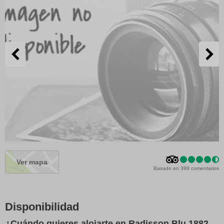
Ver mapa
Basado en 399 comentarios
Disponibilidad
¿Cuándo quieres alojarte en Radisson Blu 1882