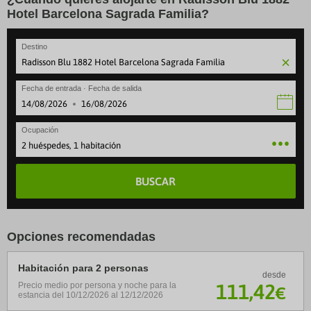
Hotel Barcelona Sagrada Familia?
Destino
Fecha de entrada · Fecha de salida
·
Ocupación
2 huéspedes, 1 habitación
BUSCAR
Opciones recomendadas
Habitación para 2 personas
desde
111
,42
Precio medio por persona y noche para la
€
estancia del 10/12/2026 al 12/12/2026