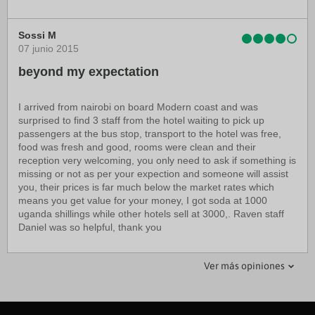
Sossi M
07 junio 2015
beyond my expectation
I arrived from nairobi on board Modern coast and was
surprised to find 3 staff from the hotel waiting to pick up
passengers at the bus stop, transport to the hotel was free,
food was fresh and good, rooms were clean and their
reception very welcoming, you only need to ask if something is
missing or not as per your expection and someone will assist
you, their prices is far much below the market rates which
means you get value for your money, I got soda at 1000
uganda shillings while other hotels sell at 3000,. Raven staff
Daniel was so helpful, thank you
stephen b
lububim2015
Ver más opiniones
16 octubre 2017
15 marzo 2019
great stay poor meals
Has taken steps back.