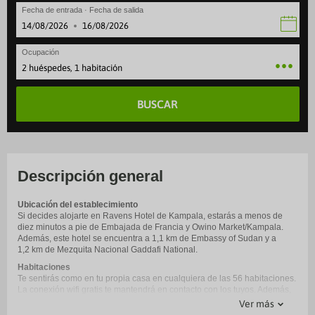
Fecha de entrada · Fecha de salida
·
Ocupación
2 huéspedes, 1 habitación
BUSCAR
Descripción general
Ubicación del establecimiento
Si decides alojarte en Ravens Hotel de Kampala, estarás a menos de
diez minutos a pie de Embajada de Francia y Owino Market/Kampala.
Además, este hotel se encuentra a 1,1 km de Embassy of Sudan y a
1,2 km de Mezquita Nacional Gaddafi National.
Habitaciones
Te sentirás como en tu propia casa en cualquiera de las 56 habitaciones.
La conexión wifi gratis te mantendrá en contacto con los tuyos. Además,
podrás disfrutar de canales por cable. El baño privado con ducha está
Ver más
provisto de cabezal de ducha tipo lluvia y artículos de higiene personal