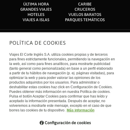
ÚLTIMA HORA
CARIBE
we stayed here for one night and the rooms were excellent,
This used to be my favorite spot in Kampala, for a low budget
GRANDES VIAJES
CRUCEROS
apart from breakfast, only bread and tea, we received warm
yet comfortable room. Since I last visited a couple of years
HOTELES
VUELOS BARATOS
welcome from the receptionist. the rooms are quiet despite
back, it seems to have been neglected in many aspects : lights
VIAJES A ISLAS
PARQUES TEMÁTICOS
being in town, we will definitely come back if breakfast issue is
not working, light fittings loose, showers/toilets have fallen into
fixed,
disrepair, etc. It's a shame as it used to be home away from
home, but now I am not quite sure...
POLÍTICA DE COOKIES
Sobre nosotros
Quiénes somos
Viajes El Corte Inglés S.A. utiliza cookies propias y de terceros
Financiación
Enlaces de interés
para fines estrictamente funcionales, permitiendo la navegación en
Sostenibilidad
la web, así como para fines analíticos, para mostrarte publicidad
Turismo accesible
(tanto general como personalizada) en base a un perfil elaborado
Guías de viaje
Tarjeta El Corte Inglés
a partir de tu hábitos de navegación (p. ej. páginas visitadas), para
Catálogos
Trabaja con nosotros
Internacional
optimizar la web y para poder valorar las opiniones de los
Auto check-in
El Corte Inglés
productos adquiridos por los usuarios. Para administrar o
Condiciones Generales
Canal Ético
Política de privacidad
España
deshabilitar estas cookies haz click en Configuración de Cookies.
Política de cookies
Puedes obtener más información en nuestra Política de cookies.
Accesibilidad
Pulsa el botón Aceptar Cookies para confirmar que has leído y
Empresas/ Grupos
aceptado la información presentada. Después de aceptar, no
Visita nuestro blog
volveremos a mostrarte este mensaje, excepto en el caso de que
borres las cookies de tu dispositivo.
Más información
Blog de Viajes el Corte inglés
Configuración de cookies