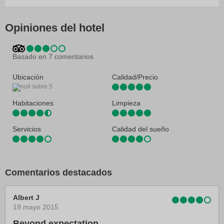
El aeropuerto más práctico para llegar a Ravens Hotel se encuentra en
Entebbe (EBB-A. Internacional de Entebbe): 42,3 km
Servicio de lavandería
Servicios de tintorería
Opiniones del hotel
Basado en 7 comentarios
Ubicación
Calidad/Precio
Habitaciones
Limpieza
Servicios
Calidad del sueño
Comentarios destacados
Albert J
19 mayo 2015
Beyond expectation