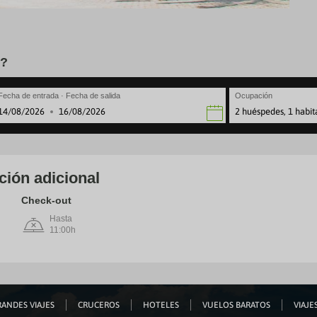
l?
Fecha de entrada · Fecha de salida
Ocupación
2 huéspedes, 1 habit
·
avigate
Navigate
rward
backward
to
teract
interact
th
with
ción adicional
e
the
lendar
calendar
Check-out
nd
and
lect
Hasta
select
11:00h
a
te.
date.
ress
Press
e
the
estion
question
ark
mark
ey
key
ANDES VIAJES
CRUCEROS
HOTELES
VUELOS BARATOS
VIAJES
to