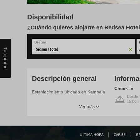
Disponibilidad
¿Cuándo quieres alojarte en Redsea Hote
Destino
Tu opinión
N
fo
to
in
wi
Descripción general
Informa
th
ca
Check-in
Establecimiento ubicado en Kampala
a
Desde
se
15:00h
a
Ver más
da
P
th
qu
m
k
ÚLTIMA HORA
CARIBE
GR
to