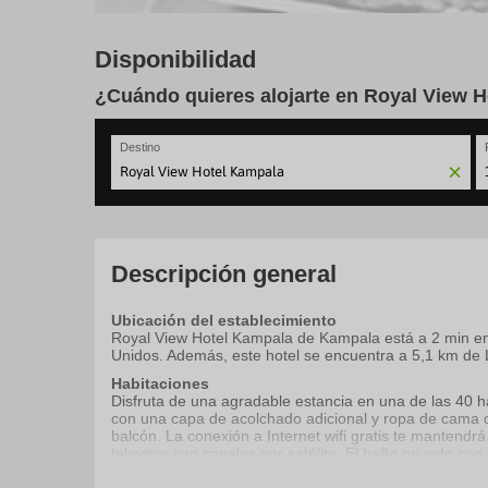
Disponibilidad
¿Cuándo quieres alojarte en Royal View 
Destino
N
fo
to
in
wi
Descripción general
th
ca
Ubicación del establecimiento
a
Royal View Hotel Kampala de Kampala está a 2 min 
se
Unidos. Además, este hotel se encuentra a 5,1 km de 
a
da
Habitaciones
P
Disfruta de una agradable estancia en una de las 40 h
th
con una capa de acolchado adicional y ropa de cama d
qu
balcón. La conexión a Internet wifi gratis te mantendr
m
televisor con canales por satélite. El baño privado con 
k
to
Servicios