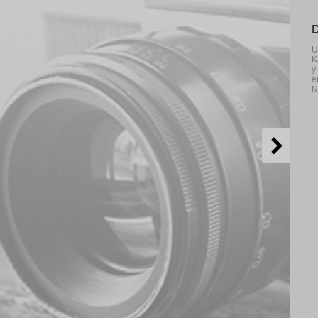
U
K
y
e
N