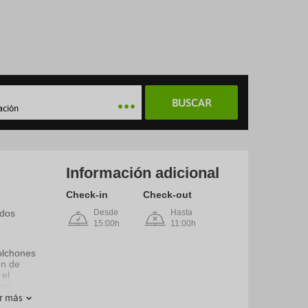
BUSCAR
ación
Información adicional
Check-in
Check-out
ados
Desde
Hasta
15:00h
11:00h
olchones
en de
 el
las.
r más