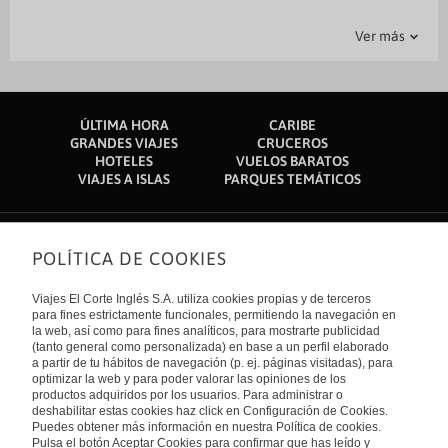
Destreet Art Gallery: 2,1 km
Aparcamiento
Generales
Servicios
Transporte
Campo de golf Uganda: 2,3 km
Ver más
Hospital especializado nacional de Mulago: 3 km
Parking
Guardaequipajes
Atención en varios idiomas
Traslado al Aeropuerto
Restaurante
Bar-Lounge
Universidad de Makerere: 3,3 km
Parlamento de Uganda: 3,4 km
Recepción (horario limitado)
Servicio de conserjería
Synagogue Church of All Nations: 3,4 km
Embassy of Sudan: 3,9 km
Servicio de lavandería
Servicios de tintorería
Embajada de Suecia: 4 km
ÚLTIMA HORA
CARIBE
Embajada de Francia: 4,1 km
Terraza
GRANDES VIAJES
CRUCEROS
Mezquita de Kibuli: 4,5 km
HOTELES
VUELOS BARATOS
Mezquita Nacional Gaddafi National: 5,3 km
VIAJES A ISLAS
PARQUES TEMÁTICOS
El aeropuerto más práctico para llegar a este apartotel se encuentra en
Entebbe (EBB-A. Internacional de Entebbe): 49,8 km
POLÍTICA DE COOKIES
Sobre nosotros
Quiénes somos
Viajes El Corte Inglés S.A. utiliza cookies propias y de terceros
Financiación
Enlaces de interés
para fines estrictamente funcionales, permitiendo la navegación en
Sostenibilidad
la web, así como para fines analíticos, para mostrarte publicidad
Turismo accesible
(tanto general como personalizada) en base a un perfil elaborado
Guías de viaje
Tarjeta El Corte Inglés
a partir de tu hábitos de navegación (p. ej. páginas visitadas), para
Catálogos
Trabaja con nosotros
Internacional
optimizar la web y para poder valorar las opiniones de los
Auto check-in
El Corte Inglés
productos adquiridos por los usuarios. Para administrar o
Condiciones Generales
Canal Ético
deshabilitar estas cookies haz click en Configuración de Cookies.
Política de privacidad
España
Política de cookies
Puedes obtener más información en nuestra Política de cookies.
Accesibilidad
Pulsa el botón Aceptar Cookies para confirmar que has leído y