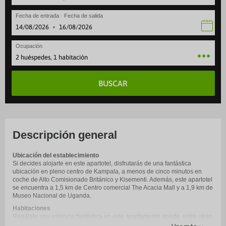
Fecha de entrada · Fecha de salida
·
Ocupación
2 huéspedes, 1 habitación
BUSCAR
Descripción general
Ubicación del establecimiento
Si decides alojarte en este apartotel, disfrutarás de una fantástica
ubicación en pleno centro de Kampala, a menos de cinco minutos en
coche de Alto Comisionado Británico y Kisementi. Además, este apartotel
se encuentra a 1,5 km de Centro comercial The Acacia Mall y a 1,9 km de
Museo Nacional de Uganda.
Habitaciones
Regálate una estancia fantástica en este apartamento donde, entre otras
cosas, tendrás una cocina perfectamente equipada con frigorífico grande