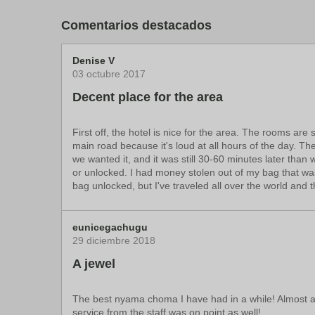
El aeropuerto más cercano se encuentra en Entebbe (
Comentarios destacados
Denise V
03 octubre 2017
Decent place for the area
First off, the hotel is nice for the area. The rooms ar
main road because it's loud at all hours of the day. T
we wanted it, and it was still 30-60 minutes later than
or unlocked. I had money stolen out of my bag that was
bag unlocked, but I've traveled all over the world and t
eunicegachugu
29 diciembre 2018
A jewel
The best nyama choma I have had in a while! Almost 
service from the staff was on point as well!