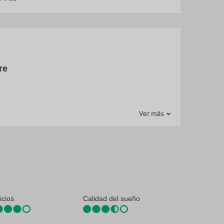
rá de nada!
a sed con
te al
re
Ver más
icios
Calidad del sueño