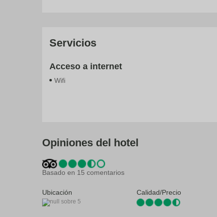
to
Con una terraza donde descansar y comodidades como co
ge
Encontrarás además una zona de pícnic y una zona p
th
Para comer
k
Prueba deliciosos platos sin moverte de este hotel, qu
sh
tu bebida favorita en el bar o lounge.
fo
Servicios
c
Servicios de negocios y otros
da
Tendrás un centro de negocios, periódicos gratuitos en e
Acceso a internet
aeropuerto (ida y vuelta) de pago.
Datos de Interés
Wifi
Las distancias se expresan en números redondos.
Complementos habitación
Generales
Servicios
Transporte
Universidad de Makerere: 3,7 km
Synagogue Church of All Nations: 4,1 km
Recepción 24 horas
Guardaequipajes
Bar-Lounge
Traslado al Aeropuerto
Restaura
Centro d
Hospital Mulago: 4,8 km
Casa de adoración Baha'i: 4,8 km
Información turística
Salas de
Destreet Art Gallery: 5,4 km
Tumbas Kasubi: 5,4 km
Opiniones del hotel
Servicio de conserjería
Servicio 
Alto Comisionado Británico: 5,5 km
Museo Nacional de Uganda: 5,6 km
Servicios de tintorería
Terraza
Embassy of Sudan: 5,7 km
Embajada de Suecia: 5,7 km
Basado en 15 comentarios
Centro comercial The Acacia Mall: 5,8 km
Kisementi: 6 km
Ubicación
Calidad/Precio
Mezquita Nacional Gaddafi National: 6 km
Embajada de Francia: 6 km
Campo de golf Uganda: 6,1 km