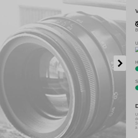
B
U
H
S
U
d
S
a