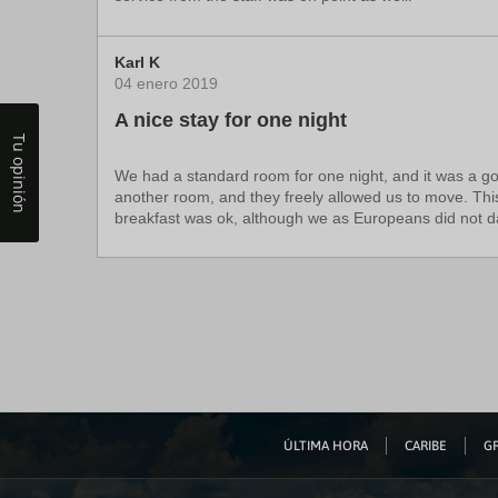
Karl K
04 enero 2019
A nice stay for one night
Tu opinión
We had a standard room for one night, and it was a go
another room, and they freely allowed us to move. Thi
breakfast was ok, although we as Europeans did not dar
damalien2018
miyaastone
19 mayo 2019
28 diciembre 2019
More training needed for restaurant staf
Car delivery
I just visited the king fisher restaurant in the tick h
It was nice to reach this hotel, the front view itself 
NOT YOUR KIND OF PLACE LADIES, worse still, after loo
buffer, I received a womarm welcome from the receptio
open eyes a gaze without a menu with her(another gest
to order, she was busy chitchatting with another waitr
ÚLTIMA HORA
CARIBE
GR
suggestive and gave us a warm service, though he was 
also happy that finally the manager came to our table 