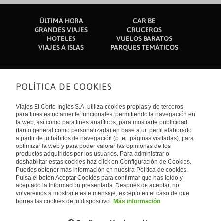
ÚLTIMA HORA
CARIBE
GRANDES VIAJES
CRUCEROS
HOTELES
VUELOS BARATOS
VIAJES A ISLAS
PARQUES TEMÁTICOS
POLÍTICA DE COOKIES
Sobre nosotros
Quiénes somos
Viajes El Corte Inglés S.A. utiliza cookies propias y de terceros
Financiación
Enlaces de interés
para fines estrictamente funcionales, permitiendo la navegación en
Sostenibilidad
la web, así como para fines analíticos, para mostrarte publicidad
Turismo accesible
(tanto general como personalizada) en base a un perfil elaborado
Guías de viaje
Tarjeta El Corte Inglés
a partir de tu hábitos de navegación (p. ej. páginas visitadas), para
Catálogos
Trabaja con nosotros
Internacional
optimizar la web y para poder valorar las opiniones de los
Auto check-in
El Corte Inglés
productos adquiridos por los usuarios. Para administrar o
Condiciones Generales
Canal Ético
deshabilitar estas cookies haz click en Configuración de Cookies.
Política de privacidad
España
Política de cookies
Puedes obtener más información en nuestra Política de cookies.
Accesibilidad
Pulsa el botón Aceptar Cookies para confirmar que has leído y
Empresas/ Grupos
aceptado la información presentada. Después de aceptar, no
Visita nuestro blog
volveremos a mostrarte este mensaje, excepto en el caso de que
borres las cookies de tu dispositivo.
Más información
Blog de Viajes el Corte inglés