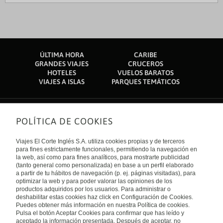
ÚLTIMA HORA
CARIBE
GRANDES VIAJES
CRUCEROS
HOTELES
VUELOS BARATOS
VIAJES A ISLAS
PARQUES TEMÁTICOS
POLÍTICA DE COOKIES
Sobre nosotros
Quiénes somos
Viajes El Corte Inglés S.A. utiliza cookies propias y de terceros
Financiación
Enlaces de interés
para fines estrictamente funcionales, permitiendo la navegación en
Sostenibilidad
la web, así como para fines analíticos, para mostrarte publicidad
Turismo accesible
(tanto general como personalizada) en base a un perfil elaborado
Guías de viaje
Tarjeta El Corte Inglés
a partir de tu hábitos de navegación (p. ej. páginas visitadas), para
Catálogos
Trabaja con nosotros
Internacional
optimizar la web y para poder valorar las opiniones de los
Auto check-in
El Corte Inglés
productos adquiridos por los usuarios. Para administrar o
Condiciones Generales
Canal Ético
deshabilitar estas cookies haz click en Configuración de Cookies.
Política de privacidad
España
Política de cookies
Puedes obtener más información en nuestra Política de cookies.
Accesibilidad
Pulsa el botón Aceptar Cookies para confirmar que has leído y
Empresas/ Grupos
aceptado la información presentada. Después de aceptar, no