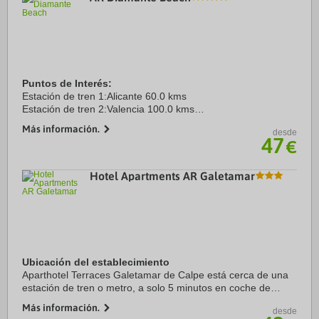
Puntos de Interés:
Estación de tren 1:Alicante 60.0 kms
Estación de tren 2:Valencia 100.0 kms
Aeropuerto 1:alicante 90.0 kms
Más información.
desde
Aeropuerto 2:valencia 100.0 kms
47
€
Centro Ciudad:Calpe 2.0 kms
Hotel Apartments AR Galetamar
Ubicación del establecimiento
Aparthotel Terraces Galetamar de Calpe está cerca de una
estación de tren o metro, a solo 5 minutos en coche de
Playa La Fossa y Peñón de Ifach. Además, este apartotel se
Más información.
desde
encuentra a 12,4 km de Puerto de ...