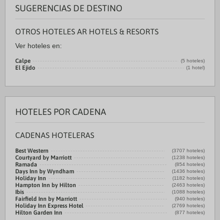
SUGERENCIAS DE DESTINO
OTROS HOTELES AR HOTELS & RESORTS
Ver hoteles en:
Calpe
(5 hoteles)
El Ejido
(1 hotel)
HOTELES POR CADENA
CADENAS HOTELERAS
Best Western
(3707 hoteles)
Courtyard by Marriott
(1238 hoteles)
Ramada
(854 hoteles)
Days Inn by Wyndham
(1436 hoteles)
Holiday Inn
(1182 hoteles)
Hampton Inn by Hilton
(2463 hoteles)
Ibis
(1088 hoteles)
Fairfield Inn by Marriott
(940 hoteles)
Holiday Inn Express Hotel
(2769 hoteles)
Hilton Garden Inn
(877 hoteles)