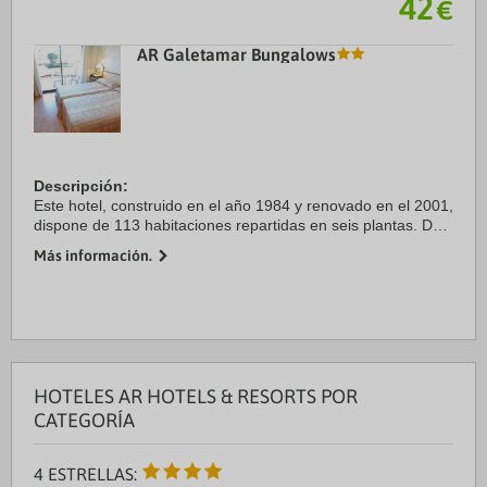
42
€
AR Galetamar Bungalows
Descripción:
Este hotel, construido en el año 1984 y renovado en el 2001,
dispone de 113 habitaciones repartidas en seis plantas. De
las habitaciones, 61 son dobles y 72 son
Más información.
apartamentos/estudios. El hotel cuenta con un hall de
entrada ...
HOTELES AR HOTELS & RESORTS POR
CATEGORÍA
4 ESTRELLAS: