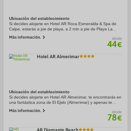
Ubicación del establecimiento
Si decides alojarte en Hotel AR Roca Esmeralda & Spa de
Calpe, estarás a pie de playa, a 2 min a pie de Playa La
Fossa y a 6 de Playa de Calalga. Además, este hotel de
Más información.
desde
playa se encuentra a 17,5 km de Playa ...
44
€
Hotel AR Almerimar
Ubicación del establecimiento
Si decides alojarte en Hotel AR Almerimar, te encontrarás en
una fantástica zona de El Ejido (Almerimar) y apenas te
separarán cinco minutos en coche de Golf Almerimar y Club
Más información.
desde
Náutico de Almerimar. Además, ...
78
€
AR Diamante Beach