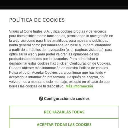
POLÍTICA DE COOKIES
Sobre nosotros
Quiénes somos
Viajes El Corte Inglés S.A. utiliza cookies propias y de terceros
Financiación
Enlaces de interés
para fines estrictamente funcionales, permitiendo la navegación en
Sostenibilidad
la web, así como para fines analíticos, para mostrarte publicidad
Turismo accesible
(tanto general como personalizada) en base a un perfil elaborado
Guías de viaje
Tarjeta El Corte Inglés
a partir de tu hábitos de navegación (p. ej. páginas visitadas), para
Catálogos
Trabaja con nosotros
Internacional
optimizar la web y para poder valorar las opiniones de los
Auto check-in
El Corte Inglés
productos adquiridos por los usuarios. Para administrar o
Condiciones Generales
Canal Ético
deshabilitar estas cookies haz click en Configuración de Cookies.
Política de privacidad
España
Política de cookies
Puedes obtener más información en nuestra Política de cookies.
Accesibilidad
Pulsa el botón Aceptar Cookies para confirmar que has leído y
Empresas/ Grupos
aceptado la información presentada. Después de aceptar, no
Visita nuestro blog
volveremos a mostrarte este mensaje, excepto en el caso de que
borres las cookies de tu dispositivo.
Más información
Blog de Viajes el Corte inglés
Configuración de cookies
RECHAZARLAS TODAS
ACEPTAR TODAS LAS COOKIES