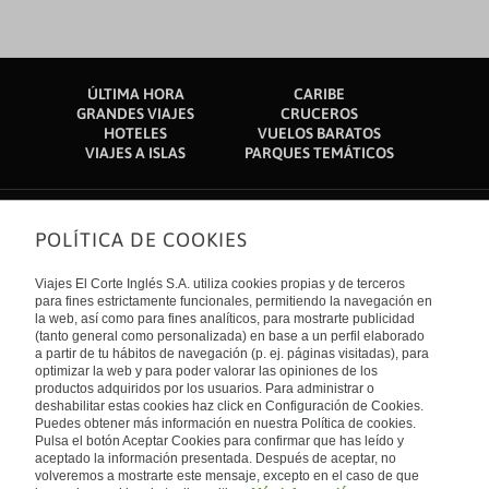
ÚLTIMA HORA
CARIBE
GRANDES VIAJES
CRUCEROS
HOTELES
VUELOS BARATOS
VIAJES A ISLAS
PARQUES TEMÁTICOS
POLÍTICA DE COOKIES
Sobre nosotros
Quiénes somos
Viajes El Corte Inglés S.A. utiliza cookies propias y de terceros
Financiación
Enlaces de interés
para fines estrictamente funcionales, permitiendo la navegación en
Sostenibilidad
la web, así como para fines analíticos, para mostrarte publicidad
Turismo accesible
(tanto general como personalizada) en base a un perfil elaborado
Guías de viaje
Tarjeta El Corte Inglés
a partir de tu hábitos de navegación (p. ej. páginas visitadas), para
Catálogos
Trabaja con nosotros
Internacional
optimizar la web y para poder valorar las opiniones de los
Auto check-in
El Corte Inglés
productos adquiridos por los usuarios. Para administrar o
Condiciones Generales
Canal Ético
deshabilitar estas cookies haz click en Configuración de Cookies.
Política de privacidad
España
Política de cookies
Puedes obtener más información en nuestra Política de cookies.
Accesibilidad
Pulsa el botón Aceptar Cookies para confirmar que has leído y
Empresas/ Grupos
aceptado la información presentada. Después de aceptar, no
Visita nuestro blog
volveremos a mostrarte este mensaje, excepto en el caso de que