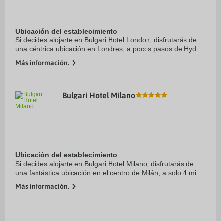
Ubicación del establecimiento
Si decides alojarte en Bulgari Hotel London, disfrutarás de
una céntrica ubicación en Londres, a pocos pasos de Hyde
Park y a apenas 4 min en coche de Palacio de Buckingham.
Más información.
Además, este hotel para ...
Bulgari Hotel Milano
Ubicación del establecimiento
Si decides alojarte en Bulgari Hotel Milano, disfrutarás de
una fantástica ubicación en el centro de Milán, a solo 4 min
a pie de Quadrilatero della moda y a 12 min de Piazza del
Más información.
Duomo. Además, este hotel ...