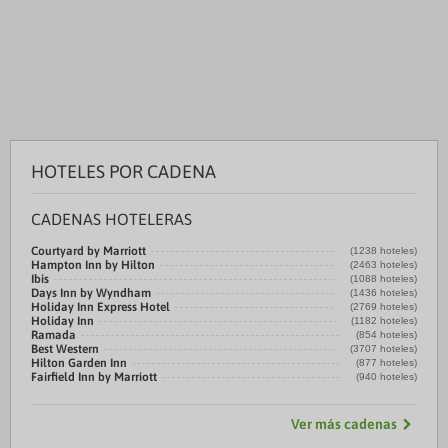
HOTELES POR CADENA
CADENAS HOTELERAS
Courtyard by Marriott
(1238 hoteles)
Hampton Inn by Hilton
(2463 hoteles)
Ibis
(1088 hoteles)
Days Inn by Wyndham
(1436 hoteles)
Holiday Inn Express Hotel
(2769 hoteles)
Holiday Inn
(1182 hoteles)
Ramada
(854 hoteles)
Best Western
(3707 hoteles)
Hilton Garden Inn
(877 hoteles)
Fairfield Inn by Marriott
(940 hoteles)
Ver más cadenas