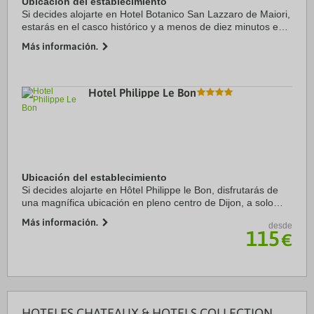
Ubicación del establecimiento
Si decides alojarte en Hotel Botanico San Lazzaro de Maiori,
estarás en el casco histórico y a menos de diez minutos en
coche de Catedral de Amalfi y Puerto de Amalfi. Además,
Más información.
este hotel de playa se ...
Hotel Philippe Le Bon
Ubicación del establecimiento
Si decides alojarte en Hôtel Philippe le Bon, disfrutarás de
una magnífica ubicación en pleno centro de Dijon, a solo
unos pasos de Museo de La Vie Bourguignonne y Museo de
Más información.
desde
Arte Sacro. Además, este hotel ...
115
€
HOTELES CHATEAUX & HOTELS COLLECTION