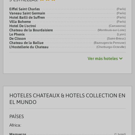
Eiffel Saint Charles
(París)
Vaneau Saint Germain
(París)
Hotel Bailli de Suffren
(París)
Villa Boheme
(París)
Hotel De L'octroi
(Carcasona)
Chateau de la Bourdaisiere
(Montlouis-sur-Loire)
Le Phenix
(Lyon)
De Clisson
(Saint-Brieuc)
Chateau de la Ballue
(Bazouges-la-Perouse)
L'Hostellerie du Chateau
(Cherburgo-Octeville)
Ver más hoteles
HOTELES CHATEAUX & HOTELS COLLECTION EN
EL MUNDO
PAÍSES
Africa:
Marruecos
(1 hotel)