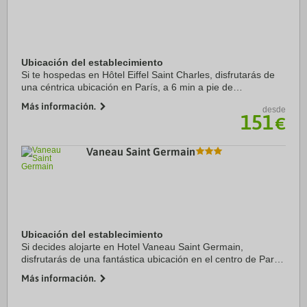
Ubicación del establecimiento
Si te hospedas en Hôtel Eiffel Saint Charles, disfrutarás de
una céntrica ubicación en París, a 6 min a pie de
Beaugrenelle y a 11 min de Rue du Commerce. Además,
Más información.
desde
este hotel se encuentra a 1,2 km de Torre ...
151
€
Vaneau Saint Germain
Ubicación del establecimiento
Si decides alojarte en Hotel Vaneau Saint Germain,
disfrutarás de una fantástica ubicación en el centro de París,
a solo 4 min a pie de Le Bon Marche (mercado) y a 12 min
Más información.
de Les Invalides. Además, este ...