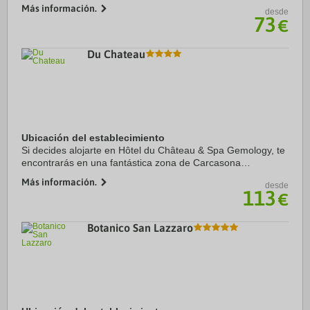
minutos a pie de Champ de Mars y Les Invalides. Además,
Más información.
desde
este hotel se encuentra a ...
73
€
Du Chateau
Ubicación del establecimiento
Si decides alojarte en Hôtel du Château & Spa Gemology, te
encontrarás en una fantástica zona de Carcasona
(Ciudadela de Carcasona) y apenas te separarán unos
Más información.
desde
pasos de Château Comtal y Puerta de Narbona. ...
113
€
Botanico San Lazzaro