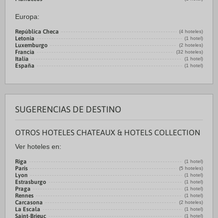
Europa:
República Checa
(4 hoteles)
Letonia
(1 hotel)
Luxemburgo
(2 hoteles)
Francia
(32 hoteles)
Italia
(1 hotel)
España
(1 hotel)
SUGERENCIAS DE DESTINO
OTROS HOTELES CHATEAUX & HOTELS COLLECTION
Ver hoteles en:
Riga
(1 hotel)
París
(5 hoteles)
Lyon
(1 hotel)
Estrasburgo
(1 hotel)
Praga
(1 hotel)
Rennes
(1 hotel)
Carcasona
(2 hoteles)
La Escala
(1 hotel)
Saint-Brieuc
(1 hotel)