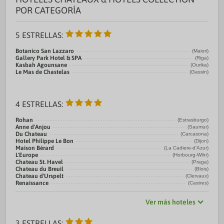
POR CATEGORÍA
5 ESTRELLAS:
Botanico San Lazzaro
(Maiori)
Gallery Park Hotel & SPA
(Riga)
Kasbah Agounsane
(Ourika)
Le Mas de Chastelas
(Gassin)
4 ESTRELLAS:
Rohan
(Estrasburgo)
Anne d'Anjou
(Saumur)
Du Chateau
(Carcasona)
Hotel Philippe Le Bon
(Dijon)
Maison Bérard
(La Cadiere-d'Azur)
L'Europe
(Horbourg-Wihr)
Chateau St. Havel
(Praga)
Chateau du Breuil
(Blois)
Chateau d'Urspelt
(Clervaux)
Renaissance
(Castres)
Ver más hoteles
3 ESTRELLAS: