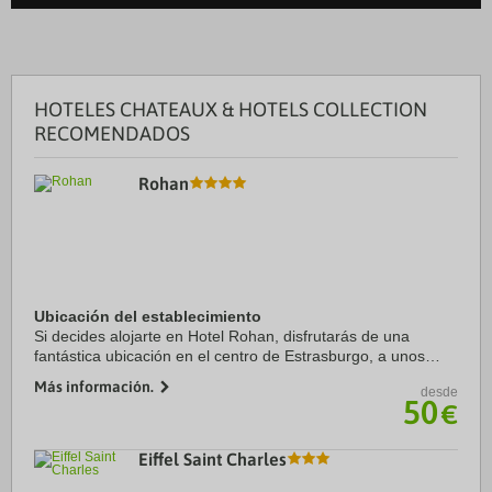
HOTELES CHATEAUX & HOTELS COLLECTION
RECOMENDADOS
Rohan
Ubicación del establecimiento
Si decides alojarte en Hotel Rohan, disfrutarás de una
fantástica ubicación en el centro de Estrasburgo, a unos
pasos de Catedral de Estrasburgo y a solo 7 min a pie de
Más información.
desde
Plaza Kléber. Además, este hotel se ...
50
€
Eiffel Saint Charles