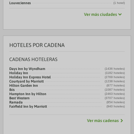
Louveciennes
(1 hotel)
Ver más ciudades
HOTELES POR CADENA
CADENAS HOTELERAS
Days Inn by Wyndham
(1436 hoteles)
Holiday Inn
(1182 hoteles)
Holiday Inn Express Hotel
(2769 hoteles)
Courtyard by Marriott
(1238 hoteles)
Hilton Garden Inn
(877 hoteles)
Ibis
(1087 hoteles)
Hampton Inn by Hilton
(2463 hoteles)
Best Western
(3707 hoteles)
Ramada
(854 hoteles)
Fairfield Inn by Marriott
(940 hoteles)
Ver más cadenas