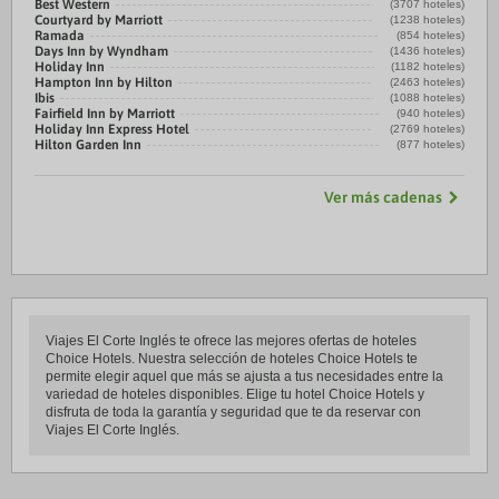
Best Western
(3707 hoteles)
Courtyard by Marriott
(1238 hoteles)
Ramada
(854 hoteles)
Days Inn by Wyndham
(1436 hoteles)
Holiday Inn
(1182 hoteles)
Hampton Inn by Hilton
(2463 hoteles)
Ibis
(1088 hoteles)
Fairfield Inn by Marriott
(940 hoteles)
Holiday Inn Express Hotel
(2769 hoteles)
Hilton Garden Inn
(877 hoteles)
Ver más cadenas
Viajes El Corte Inglés te ofrece las mejores ofertas de hoteles
Choice Hotels. Nuestra selección de hoteles Choice Hotels te
permite elegir aquel que más se ajusta a tus necesidades entre la
variedad de hoteles disponibles. Elige tu hotel Choice Hotels y
disfruta de toda la garantía y seguridad que te da reservar con
Viajes El Corte Inglés.