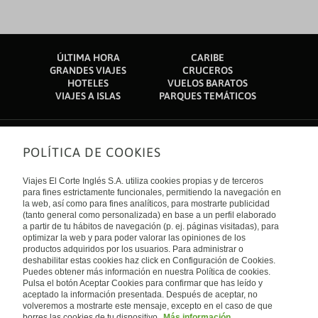
ÚLTIMA HORA
CARIBE
GRANDES VIAJES
CRUCEROS
HOTELES
VUELOS BARATOS
VIAJES A ISLAS
PARQUES TEMÁTICOS
POLÍTICA DE COOKIES
Sobre nosotros
Quiénes somos
Viajes El Corte Inglés S.A. utiliza cookies propias y de terceros
Financiación
Enlaces de interés
para fines estrictamente funcionales, permitiendo la navegación en
Sostenibilidad
la web, así como para fines analíticos, para mostrarte publicidad
Turismo accesible
(tanto general como personalizada) en base a un perfil elaborado
Guías de viaje
Tarjeta El Corte Inglés
a partir de tu hábitos de navegación (p. ej. páginas visitadas), para
Catálogos
Trabaja con nosotros
Internacional
optimizar la web y para poder valorar las opiniones de los
Auto check-in
El Corte Inglés
productos adquiridos por los usuarios. Para administrar o
Condiciones Generales
Canal Ético
deshabilitar estas cookies haz click en Configuración de Cookies.
Política de privacidad
España
Política de cookies
Puedes obtener más información en nuestra Política de cookies.
Accesibilidad
Pulsa el botón Aceptar Cookies para confirmar que has leído y
Empresas/ Grupos
aceptado la información presentada. Después de aceptar, no
Visita nuestro blog
volveremos a mostrarte este mensaje, excepto en el caso de que
borres las cookies de tu dispositivo.
Más información