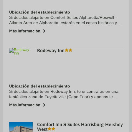
Ubicación del establecimiento
Si decides alojarte en Comfort Suites Alpharetta/Roswell -
Atlanta Area de Alpharetta, estarás en el casco histórico y a
menos de 15 minutos en coche de Perimeter Mall y Avalon.
Más información.
Además, este hotel se ...
Rodeway Inn
Ubicación del establecimiento
Si decides alojarte en Rodeway Inn, te encontrarás en una
fantástica zona de Fayetteville (Cape Fear) y apenas te
separarán diez minutos en coche de Jardín Botánico Cape
Más información.
Fear y Estadio Segra. Además, este ...
Comfort Inn & Suites Harrisburg-Hershey
West