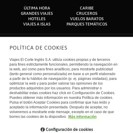
ÚLTIMA HORA
CARIBE
GRANDES VIAJES
CRUCEROS
HOTELES
VUELOS BARATOS
VIAJES A ISLAS
PARQUES TEMÁTICOS
POLÍTICA DE COOKIES
Sobre nosotros
Quiénes somos
Viajes El Corte Inglés S.A. utiliza cookies propias y de terceros
Financiación
Enlaces de interés
para fines estrictamente funcionales, permitiendo la navegación en
Sostenibilidad
la web, así como para fines analíticos, para mostrarte publicidad
Turismo accesible
(tanto general como personalizada) en base a un perfil elaborado
Guías de viaje
Tarjeta El Corte Inglés
a partir de tu hábitos de navegación (p. ej. páginas visitadas), para
Catálogos
Trabaja con nosotros
Internacional
optimizar la web y para poder valorar las opiniones de los
Auto check-in
El Corte Inglés
productos adquiridos por los usuarios. Para administrar o
Condiciones Generales
Canal Ético
deshabilitar estas cookies haz click en Configuración de Cookies.
Política de privacidad
España
Política de cookies
Puedes obtener más información en nuestra Política de cookies.
Accesibilidad
Pulsa el botón Aceptar Cookies para confirmar que has leído y
Empresas/ Grupos
aceptado la información presentada. Después de aceptar, no
Visita nuestro blog
volveremos a mostrarte este mensaje, excepto en el caso de que
borres las cookies de tu dispositivo.
Más información
Blog de Viajes el Corte inglés
Configuración de cookies