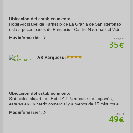
Ubicación del establecimiento
Hotel AR Isabel de Farnesio de La Granja de San Ildefonso
está a pocos pasos de Fundación Centro Nacional del Vidrio
y a solo 9 min a pie de Royal Palace of La Granja Gardens.
Más información.
desde
Además, este hotel con spa se ...
35
€
AR Parquesur
Ubicación del establecimiento
Si decides alojarte en Hotel AR Parquesur de Leganés,
estarás en un barrio comercial y a menos de 15 minutos en
coche de Museo del Prado y Palacio Real de Madrid.
Más información.
desde
Además, este hotel se encuentra a 12,2 km ...
49
€