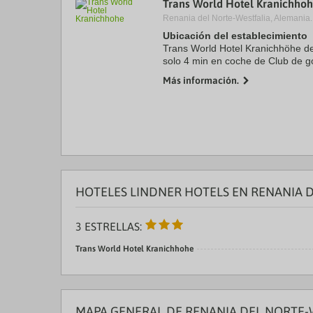
Trans World Hotel Kranichho
a
Renania del Norte-Westfalia, Alemania.
da
P
Ubicación del establecimiento
th
Trans World Hotel Kranichhöhe de
qu
solo 4 min en coche de Club de g
m
Marienfeld Abbey. Además, este h
k
Más información.
encuentra a 18,3 km ...
to
ge
th
k
sh
fo
c
da
HOTELES LINDNER HOTELS EN RENANIA 
3 ESTRELLAS:
Trans World Hotel Kranichhohe
MAPA GENERAL DE RENANIA DEL NORTE-