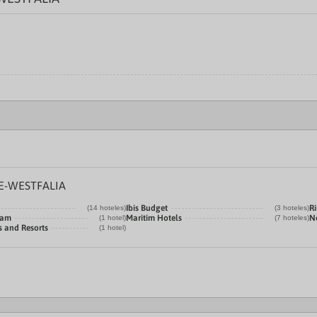
E-WESTFALIA
Ibis Budget
R
(14 hoteles)
(3 hoteles)
ham
Maritim Hotels
N
(1 hotel)
(7 hoteles)
 and Resorts
(1 hotel)