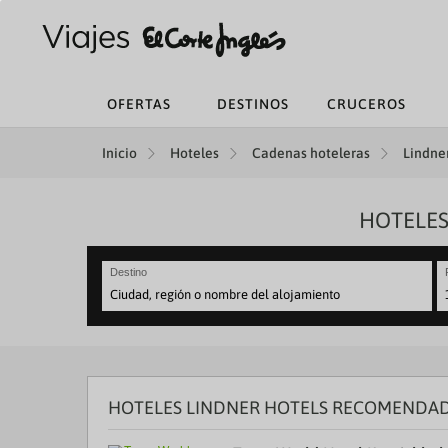
OFERTAS
DESTINOS
CRUCEROS
Inicio
Hoteles
Cadenas hoteleras
Lindner
HOTELES
Destino
N
fo
to
in
wi
th
HOTELES LINDNER HOTELS RECOMENDAD
ca
a
se