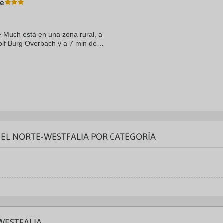
he
a
te.
date.
ress
Press
e
the
 Much está en una zona rural, a
estion
question
olf Burg Overbach y a 7 min de
ark
mark
otel con campo de golf se
ey
key
to
t
get
e
the
eyboard
keyboard
ortcuts
shortcuts
r
for
hanging
changing
tes.
dates.
DEL NORTE-WESTFALIA POR CATEGORÍA
WESTFALIA