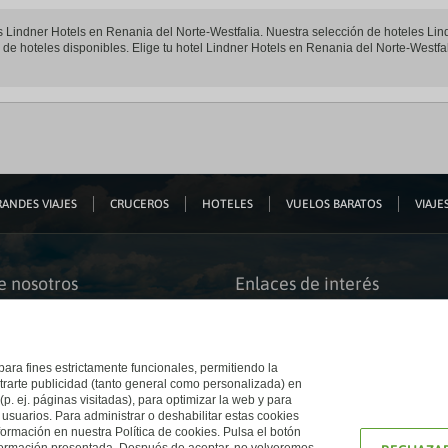
les Lindner Hotels en Renania del Norte-Westfalia. Nuestra selección de hoteles Lin
de hoteles disponibles. Elige tu hotel Lindner Hotels en Renania del Norte-Westfali
ANDES VIAJES
CRUCEROS
HOTELES
VUELOS BARATOS
VIAJES
e nosotros
Enlaces de interés
s somos
Guías de viaje
iación
Catálogos
bilidad
Auto check-in
o accesible
Condiciones Generales
 para fines estrictamente funcionales, permitiendo la
 El Corte Inglés
Política de privacidad
trarte publicidad (tanto general como personalizada) en
a con nosotros
Política de cookies
(p. ej. páginas visitadas), para optimizar la web y para
e Inglés
Accesibilidad
 usuarios. Para administrar o deshabilitar estas cookies
Ético
Empresas/ Grupos
ormación en nuestra Política de cookies. Pulsa el botón