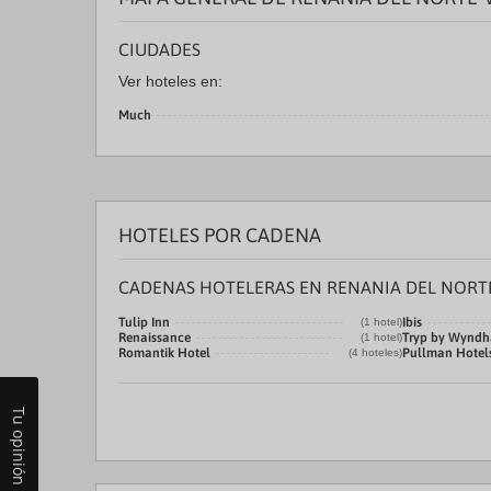
CIUDADES
Ver hoteles en:
Much
HOTELES POR CADENA
CADENAS HOTELERAS EN RENANIA DEL NORT
Tulip Inn
Ibis
(1 hotel)
Renaissance
Tryp by Wynd
(1 hotel)
Romantik Hotel
Pullman Hotels
(4 hoteles)
Tu opinión