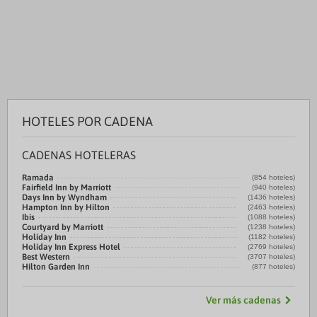
HOTELES POR CADENA
CADENAS HOTELERAS
Ramada
(854 hoteles)
Fairfield Inn by Marriott
(940 hoteles)
Days Inn by Wyndham
(1436 hoteles)
Hampton Inn by Hilton
(2463 hoteles)
Ibis
(1088 hoteles)
Courtyard by Marriott
(1238 hoteles)
Holiday Inn
(1182 hoteles)
Holiday Inn Express Hotel
(2769 hoteles)
Best Western
(3707 hoteles)
Hilton Garden Inn
(877 hoteles)
Ver más cadenas