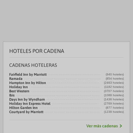
HOTELES POR CADENA
CADENAS HOTELERAS
Fairfield Inn by Marriott
(940 hoteles)
Ramada
(854 hoteles)
Hampton Inn by Hilton
(2463 hoteles)
Holiday Inn
(1182 hoteles)
Best Western
(3707 hoteles)
Ibis
(1088 hoteles)
Days Inn by Wyndham
(1436 hoteles)
Holiday Inn Express Hotel
(2769 hoteles)
Hilton Garden Inn
(877 hoteles)
Courtyard by Marriott
(1238 hoteles)
Ver más cadenas