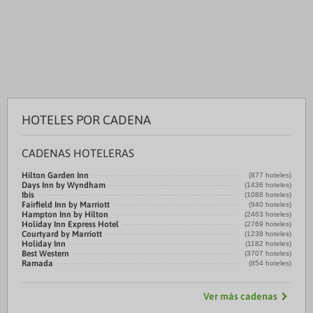
HOTELES POR CADENA
CADENAS HOTELERAS
Hilton Garden Inn
(877 hoteles)
Days Inn by Wyndham
(1436 hoteles)
Ibis
(1088 hoteles)
Fairfield Inn by Marriott
(940 hoteles)
Hampton Inn by Hilton
(2463 hoteles)
Holiday Inn Express Hotel
(2769 hoteles)
Courtyard by Marriott
(1238 hoteles)
Holiday Inn
(1182 hoteles)
Best Western
(3707 hoteles)
Ramada
(854 hoteles)
Ver más cadenas