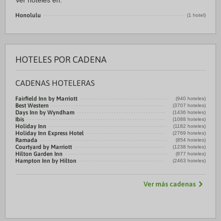
Ver hoteles en:
Honolulu
(1 hotel)
HOTELES POR CADENA
CADENAS HOTELERAS
Fairfield Inn by Marriott
(940 hoteles)
Best Western
(3707 hoteles)
Days Inn by Wyndham
(1436 hoteles)
Ibis
(1088 hoteles)
Holiday Inn
(1182 hoteles)
Holiday Inn Express Hotel
(2769 hoteles)
Ramada
(854 hoteles)
Courtyard by Marriott
(1238 hoteles)
Hilton Garden Inn
(877 hoteles)
Hampton Inn by Hilton
(2463 hoteles)
Ver más cadenas