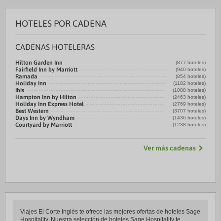
HOTELES POR CADENA
CADENAS HOTELERAS
Hilton Garden Inn
(877 hoteles)
Fairfield Inn by Marriott
(940 hoteles)
Ramada
(854 hoteles)
Holiday Inn
(1182 hoteles)
Ibis
(1088 hoteles)
Hampton Inn by Hilton
(2463 hoteles)
Holiday Inn Express Hotel
(2769 hoteles)
Best Western
(3707 hoteles)
Days Inn by Wyndham
(1436 hoteles)
Courtyard by Marriott
(1238 hoteles)
Ver más cadenas
Viajes El Corte Inglés te ofrece las mejores ofertas de hoteles Sage
Hospitality. Nuestra selección de hoteles Sage Hospitality te