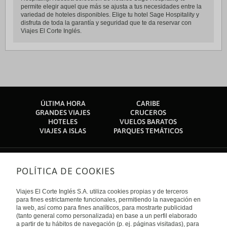
permite elegir aquel que más se ajusta a tus necesidades entre la
variedad de hoteles disponibles. Elige tu hotel Sage Hospitality y
disfruta de toda la garantía y seguridad que te da reservar con
Viajes El Corte Inglés.
ÚLTIMA HORA
CARIBE
GRANDES VIAJES
CRUCEROS
HOTELES
VUELOS BARATOS
VIAJES A ISLAS
PARQUES TEMÁTICOS
POLÍTICA DE COOKIES
Sobre nosotros
Quiénes somos
Viajes El Corte Inglés S.A. utiliza cookies propias y de terceros
Financiación
Enlaces de interés
para fines estrictamente funcionales, permitiendo la navegación en
Sostenibilidad
la web, así como para fines analíticos, para mostrarte publicidad
Turismo accesible
(tanto general como personalizada) en base a un perfil elaborado
Guías de viaje
Tarjeta El Corte Inglés
a partir de tu hábitos de navegación (p. ej. páginas visitadas), para
Catálogos