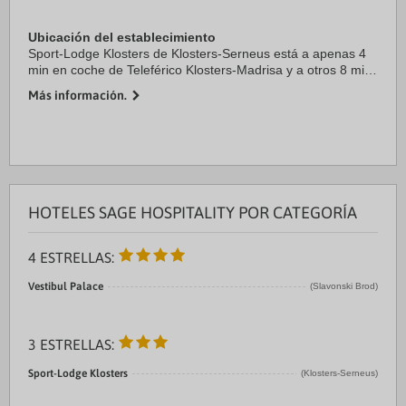
Ubicación del establecimiento
Sport-Lodge Klosters de Klosters-Serneus está a apenas 4
min en coche de Teleférico Klosters-Madrisa y a otros 8 min
en coche de Estación de esquí de Parsenn. Además, este
Más información.
hotel para familias se encuentra ...
HOTELES SAGE HOSPITALITY POR CATEGORÍA
4 ESTRELLAS:
Vestibul Palace
(Slavonski Brod)
3 ESTRELLAS:
Sport-Lodge Klosters
(Klosters-Serneus)