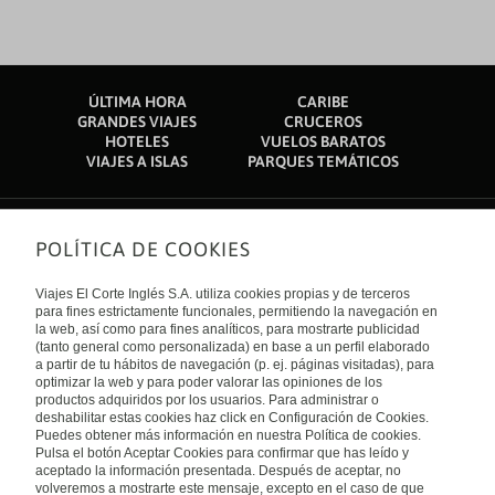
ÚLTIMA HORA
CARIBE
GRANDES VIAJES
CRUCEROS
HOTELES
VUELOS BARATOS
VIAJES A ISLAS
PARQUES TEMÁTICOS
POLÍTICA DE COOKIES
Sobre nosotros
Quiénes somos
Viajes El Corte Inglés S.A. utiliza cookies propias y de terceros
Financiación
Enlaces de interés
para fines estrictamente funcionales, permitiendo la navegación en
Sostenibilidad
la web, así como para fines analíticos, para mostrarte publicidad
Turismo accesible
(tanto general como personalizada) en base a un perfil elaborado
Guías de viaje
Tarjeta El Corte Inglés
a partir de tu hábitos de navegación (p. ej. páginas visitadas), para
Catálogos
Trabaja con nosotros
Internacional
optimizar la web y para poder valorar las opiniones de los
Auto check-in
El Corte Inglés
productos adquiridos por los usuarios. Para administrar o
Condiciones Generales
Canal Ético
deshabilitar estas cookies haz click en Configuración de Cookies.
Política de privacidad
España
Política de cookies
Puedes obtener más información en nuestra Política de cookies.
Accesibilidad
Pulsa el botón Aceptar Cookies para confirmar que has leído y
Empresas/ Grupos
aceptado la información presentada. Después de aceptar, no
Visita nuestro blog
volveremos a mostrarte este mensaje, excepto en el caso de que