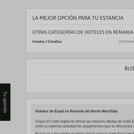
a
da
P
LA MEJOR OPCIÓN PARA TU ESTANCIA
th
qu
m
OTRAS CATEGORÍAS DE HOTELES EN RENANIA
k
to
Hoteles 3 Estrellas
(1129 hote
ge
th
k
sh
fo
c
BUS
da
Tu opinión
Hoteles de Esquí en Renania del Norte-Westfalia
Viajes El Corte Inglés te ofrece las mejores ofertas de hote
entre la extensa variedad de alojamientos que te ofrecemos 
Busca ya y encuentra el mejor precio para tu hotel Esquí en 