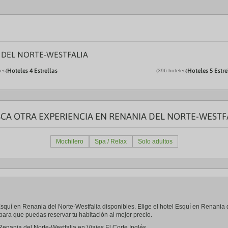
a
te.
date.
ress
Press
e
the
estion
question
ark
mark
 DEL NORTE-WESTFALIA
ey
key
to
Hoteles 4 Estrellas
Hoteles 5 Estre
les)
(396 hoteles)
t
get
e
the
eyboard
keyboard
ortcuts
shortcuts
r
for
hanging
changing
CA OTRA EXPERIENCIA EN RENANIA DEL NORTE-WESTF
tes.
dates.
Mochilero
Spa / Relax
Solo adultos
l Esquí en Renania del Norte-Westfalia disponibles. Elige el hotel Esquí en Renani
para que puedas reservar tu habitación al mejor precio.
Renania del Norte-Westfalia en Viajes El Corte Inglés.