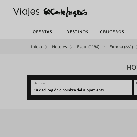
OFERTAS
DESTINOS
CRUCEROS
Inicio
Hoteles
Esquí (1194)
Europa (661)
HO
Destino
N
fo
to
in
wi
th
ca
a
se