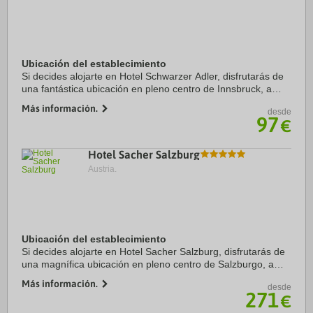
Ubicación del establecimiento
Si decides alojarte en Hotel Schwarzer Adler, disfrutarás de
una fantástica ubicación en pleno centro de Innsbruck, a
menos de cinco minutos a pie de Parque Hofgarten y Iglesia
Más información.
desde
Hofkirche. Además, este ...
97
€
Hotel Sacher Salzburg
Austria.
Ubicación del establecimiento
Si decides alojarte en Hotel Sacher Salzburg, disfrutarás de
una magnífica ubicación en pleno centro de Salzburgo, a
solo diez minutos a pie de Palacio y jardines de Mirabell y
Más información.
desde
Salzburg Christmas Market. ...
271
€