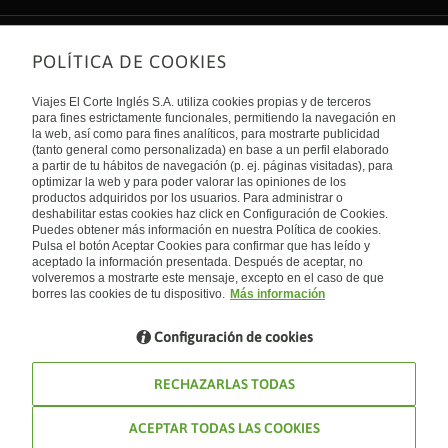
POLÍTICA DE COOKIES
Sobre nosotros
Quiénes somos
Viajes El Corte Inglés S.A. utiliza cookies propias y de terceros
Financiación
Enlaces de interés
para fines estrictamente funcionales, permitiendo la navegación en
Sostenibilidad
la web, así como para fines analíticos, para mostrarte publicidad
Turismo accesible
(tanto general como personalizada) en base a un perfil elaborado
Guías de viaje
Tarjeta El Corte Inglés
a partir de tu hábitos de navegación (p. ej. páginas visitadas), para
Catálogos
Trabaja con nosotros
Internacional
optimizar la web y para poder valorar las opiniones de los
Auto check-in
El Corte Inglés
productos adquiridos por los usuarios. Para administrar o
Condiciones Generales
Canal Ético
deshabilitar estas cookies haz click en Configuración de Cookies.
Política de privacidad
España
Política de cookies
Puedes obtener más información en nuestra Política de cookies.
Accesibilidad
Pulsa el botón Aceptar Cookies para confirmar que has leído y
Empresas/ Grupos
aceptado la información presentada. Después de aceptar, no
Visita nuestro blog
volveremos a mostrarte este mensaje, excepto en el caso de que
borres las cookies de tu dispositivo.
Más información
Blog de Viajes el Corte inglés
Configuración de cookies
RECHAZARLAS TODAS
ACEPTAR TODAS LAS COOKIES