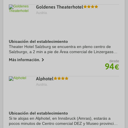
Goldenes Theaterhotel
Austria.
Ubicación del establecimiento
Theater Hotel Salzburg se encuentra en pleno centro de
Salzburgo, a 2 min a pie de Área comercial de Linzergasse y
a 6 min de Iglesia de San Sebastián. Además, este hotel se
Más información.
desde
encuentra a 1,1 km de Palacio y ...
94
€
Alphotel
Austria.
Ubicación del establecimiento
Si te alojas en Alphotel, en Innsbruck (Amras), estarás a
pocos minutos de Centro comercial DEZ y Museo provincial