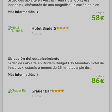
Si decides alojarte en Austria Trend Hotel Congress
Innsbruck, disfrutarás de una magnífica ubicación en pleno
centro de Innsbruck, a solo unos pasos de Inn y a apenas 3
Más información.
desde
min a pie de Parque Hofgarten. ...
58
€
Hotel BinderS
Austria.
Ubicación del establecimiento
Si decides alojarte en Binders Budget City Mountain Hotel de
Innsbruck, estarás a menos de 15 minutos a pie de
OlympiaWorld y Estadio Tivoli-Neu. Además, este hotel de
Más información.
desde
esquí se encuentra a 1,3 km de Centro ...
86
€
Grauer Bär
Austria.