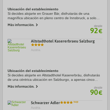
Ubicación del establecimiento
Si decides alojarte en Grauer Bär, disfrutarás de una
magnífica ubicación en pleno centro de Innsbruck, a solo
unos pasos de Iglesia Hofkirche y Palacio Imperial. Además,
Más información.
desde
este hotel de esquí se encuentra a ...
92
€
Altstadthotel Kasererbraeu Salzburg
Austria.
Ubicación del establecimiento
Si decides alojarte en Altstadthotel Kasererbräu, disfrutarás
de una céntrica ubicación en Salzburgo, a apenas cinco
minutos a pie de Fortaleza de Hohensalzburg y Catedral de
Más información.
desde
Salzburgo. Además, este hotel ...
90
€
Schwarzer Adler
Austria.