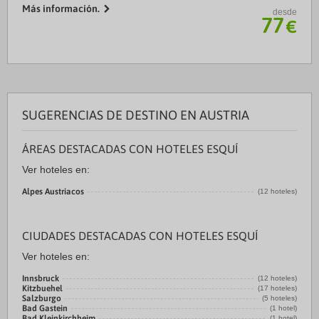
del Tirol. Este hotel de 4 estrellas se encuentra muy cerca
Más información.
desde
de Castillo de Ambras y Lago ...
77
€
SUGERENCIAS DE DESTINO EN AUSTRIA
ÁREAS DESTACADAS CON HOTELES ESQUÍ
Ver hoteles en:
Alpes Austriacos
(12 hoteles)
CIUDADES DESTACADAS CON HOTELES ESQUÍ
Ver hoteles en:
Innsbruck
(12 hoteles)
Kitzbuehel
(17 hoteles)
Salzburgo
(5 hoteles)
Bad Gastein
(1 hotel)
Bad Kleinkirchheim
(1 hotel)