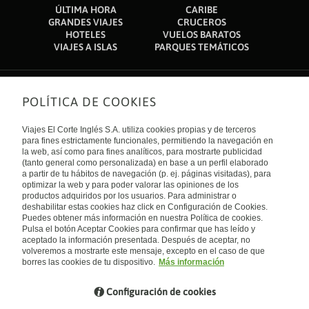
ÚLTIMA HORA
CARIBE
GRANDES VIAJES
CRUCEROS
HOTELES
VUELOS BARATOS
VIAJES A ISLAS
PARQUES TEMÁTICOS
POLÍTICA DE COOKIES
Sobre nosotros
Quiénes somos
Viajes El Corte Inglés S.A. utiliza cookies propias y de terceros
Financiación
Enlaces de interés
para fines estrictamente funcionales, permitiendo la navegación en
Sostenibilidad
la web, así como para fines analíticos, para mostrarte publicidad
Turismo accesible
(tanto general como personalizada) en base a un perfil elaborado
Guías de viaje
Tarjeta El Corte Inglés
a partir de tu hábitos de navegación (p. ej. páginas visitadas), para
Catálogos
Trabaja con nosotros
Internacional
optimizar la web y para poder valorar las opiniones de los
Auto check-in
El Corte Inglés
productos adquiridos por los usuarios. Para administrar o
Condiciones Generales
Canal Ético
deshabilitar estas cookies haz click en Configuración de Cookies.
Política de privacidad
España
Política de cookies
Puedes obtener más información en nuestra Política de cookies.
Accesibilidad
Pulsa el botón Aceptar Cookies para confirmar que has leído y
Empresas/ Grupos
aceptado la información presentada. Después de aceptar, no
Visita nuestro blog
volveremos a mostrarte este mensaje, excepto en el caso de que
borres las cookies de tu dispositivo.
Más información
Blog de Viajes el Corte inglés
Configuración de cookies