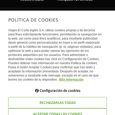
POLÍTICA DE COOKIES
Sobre nosotros
Quiénes somos
Viajes El Corte Inglés S.A. utiliza cookies propias y de terceros
Financiación
Enlaces de interés
para fines estrictamente funcionales, permitiendo la navegación en
Sostenibilidad
la web, así como para fines analíticos, para mostrarte publicidad
Turismo accesible
(tanto general como personalizada) en base a un perfil elaborado
Guías de viaje
Tarjeta El Corte Inglés
a partir de tu hábitos de navegación (p. ej. páginas visitadas), para
Catálogos
Trabaja con nosotros
Internacional
optimizar la web y para poder valorar las opiniones de los
Auto check-in
El Corte Inglés
productos adquiridos por los usuarios. Para administrar o
Condiciones Generales
Canal Ético
deshabilitar estas cookies haz click en Configuración de Cookies.
Política de privacidad
España
Política de cookies
Puedes obtener más información en nuestra Política de cookies.
Accesibilidad
Pulsa el botón Aceptar Cookies para confirmar que has leído y
Empresas/ Grupos
aceptado la información presentada. Después de aceptar, no
Visita nuestro blog
volveremos a mostrarte este mensaje, excepto en el caso de que
borres las cookies de tu dispositivo.
Más información
Blog de Viajes el Corte inglés
Configuración de cookies
RECHAZARLAS TODAS
ACEPTAR TODAS LAS COOKIES