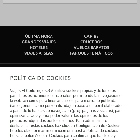
ÚLTIMA HORA
CARIBE
GRANDES VIAJES
CRUCEROS
HOTELES
VUELOS BARATOS
VIAJES A ISLAS
PARQUES TEMÁTICOS
POLÍTICA DE COOKIES
Sobre nosotros
Quiénes somos
Viajes El Corte Inglés S.A. utiliza cookies propias y de terceros
Financiación
Enlaces de interés
para fines estrictamente funcionales, permitiendo la navegación en
Sostenibilidad
la web, así como para fines analíticos, para mostrarte publicidad
Turismo accesible
(tanto general como personalizada) en base a un perfil elaborado
Guías de viaje
Tarjeta El Corte Inglés
a partir de tu hábitos de navegación (p. ej. páginas visitadas), para
Catálogos
Trabaja con nosotros
Internacional
optimizar la web y para poder valorar las opiniones de los
Auto check-in
El Corte Inglés
productos adquiridos por los usuarios. Para administrar o
Condiciones Generales
Canal Ético
deshabilitar estas cookies haz click en Configuración de Cookies.
Política de privacidad
España
Política de cookies
Puedes obtener más información en nuestra Política de cookies.
Accesibilidad
Pulsa el botón Aceptar Cookies para confirmar que has leído y