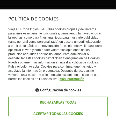
POLÍTICA DE COOKIES
Sobre nosotros
Quiénes somos
Viajes El Corte Inglés S.A. utiliza cookies propias y de terceros
Financiación
Enlaces de interés
para fines estrictamente funcionales, permitiendo la navegación en
Sostenibilidad
la web, así como para fines analíticos, para mostrarte publicidad
Turismo accesible
(tanto general como personalizada) en base a un perfil elaborado
Guías de viaje
Tarjeta El Corte Inglés
a partir de tu hábitos de navegación (p. ej. páginas visitadas), para
Catálogos
Trabaja con nosotros
Internacional
optimizar la web y para poder valorar las opiniones de los
Auto check-in
El Corte Inglés
productos adquiridos por los usuarios. Para administrar o
Condiciones Generales
Canal Ético
deshabilitar estas cookies haz click en Configuración de Cookies.
Política de privacidad
España
Política de cookies
Puedes obtener más información en nuestra Política de cookies.
Accesibilidad
Pulsa el botón Aceptar Cookies para confirmar que has leído y
Empresas/ Grupos
aceptado la información presentada. Después de aceptar, no
Visita nuestro blog
volveremos a mostrarte este mensaje, excepto en el caso de que
borres las cookies de tu dispositivo.
Más información
Blog de Viajes el Corte inglés
Configuración de cookies
RECHAZARLAS TODAS
ACEPTAR TODAS LAS COOKIES