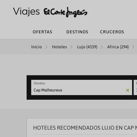
OFERTAS
DESTINOS
CRUCEROS
Inicio
Hoteles
Lujo (4339)
Africa (294)
Destino
N
fo
to
in
wi
th
HOTELES RECOMENDADOS LUJO EN CAP
ca
a
se