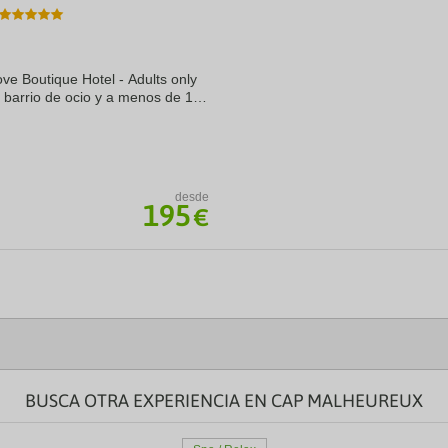
a
te.
date.
ress
Press
e
the
ove Boutique Hotel - Adults only
estion
question
ark
mark
 barrio de ocio y a menos de 15
ey
key
reybère y Grand Bay Beach.
to
t
get
e
the
eyboard
keyboard
ortcuts
shortcuts
desde
195
r
for
€
hanging
changing
tes.
dates.
BUSCA OTRA EXPERIENCIA EN CAP MALHEUREUX