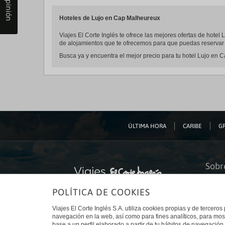
Tu opinión
Hoteles de Lujo en Cap Malheureux
Viajes El Corte Inglés te ofrece las mejores ofertas de hot
de alojamientos que te ofrecemos para que puedas reservar t
Busca ya y encuentra el mejor precio para tu hotel Lujo en C
ÚLTIMA HORA
CARIBE
GR
Sobr
Quiéne
POLÍTICA DE COOKIES
Financ
Sosteni
Turism
Viajes El Corte Inglés S.A. utiliza cookies propias y de terceros
Tarjeta
navegación en la web, así como para fines analíticos, para mos
Trabaj
base a un perfil elaborado a partir de tu hábitos de navegación 