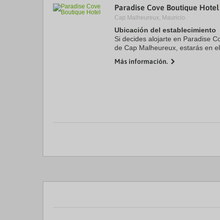
Paradise Cove Boutique Hotel
a
da
Cap Malheureux, Mauricio.
P
Ubicación del establecimiento
th
Si decides alojarte en Paradise C
qu
m
de Cap Malheureux, estarás en el
k
minutos en coche de Playa de Pé
Más información.
to
Además, este ...
ge
th
k
sh
fo
c
da