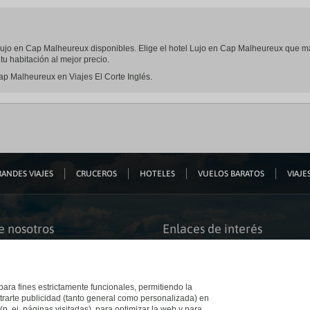
el Lujo en Cap Malheureux disponibles. Elige el hotel Lujo en Cap Malheureux que m
u habitación al mejor precio.
ap Malheureux en Viajes El Corte Inglés.
ANDES VIAJES
CRUCEROS
HOTELES
VUELOS BARATOS
VIAJES
e nosotros
Enlaces de interés
s somos
Guías de viaje
iación
Catálogos
bilidad
Auto check-in
o accesible
Condiciones Generales
 para fines estrictamente funcionales, permitiendo la
 El Corte Inglés
Política de privacidad
trarte publicidad (tanto general como personalizada) en
a con nosotros
Política de cookies
(p. ej. páginas visitadas), para optimizar la web y para