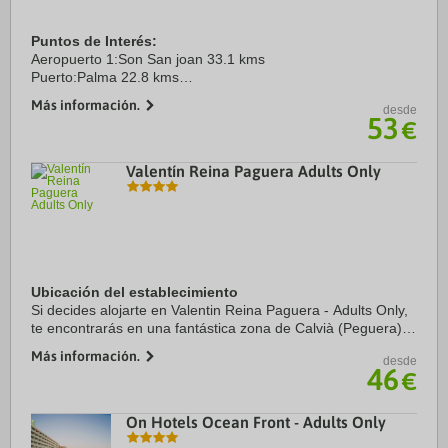
Puntos de Interés:
Aeropuerto 1:Son San joan 33.1 kms
Puerto:Palma 22.8 kms
Centro Ciudad:Palma de Mallorca 22.7 kms
Más información.
desde
53
€
Valentín Reina Paguera Adults Only
Ubicación del establecimiento
Si decides alojarte en Valentin Reina Paguera - Adults Only,
te encontrarás en una fantástica zona de Calvià (Peguera) y
estarás a menos de 15 minutos en coche de Puerto de
Más información.
desde
Palma de Mallorca y Playa de ...
46
€
On Hotels Ocean Front - Adults Only