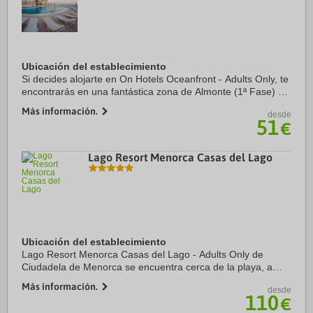
Ubicación del establecimiento
Si decides alojarte en On Hotels Oceanfront - Adults Only, te
encontrarás en una fantástica zona de Almonte (1ª Fase) y
apenas te separarán diez minutos en coche de Parque
Más información.
desde
nacional de Doñana y Playa de ...
51
€
Lago Resort Menorca Casas del Lago
Ubicación del establecimiento
Lago Resort Menorca Casas del Lago - Adults Only de
Ciudadela de Menorca se encuentra cerca de la playa, a
apenas 5 min a pie de BIGFOOT Andorra Menorca y a solo
Más información.
desde
13 min de Faro de Cap d'Artrutx. Además, ...
110
€