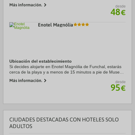
centro de Tavira, a solo unos pasos de Camera Obscura y a
Más información.
desde
apenas 5 min a pie de Puente romano. ...
48
€
Enotel Magnólia
Ubicación del establecimiento
Si decides alojarte en Enotel Magnólia de Funchal, estarás
cerca de la playa y a menos de 15 minutos a pie de Museo
CR7 y Estadio dos Barreiros. Además, este hotel sostenible
Más información.
desde
se encuentra a 1 km de Casino ...
95
€
CIUDADES DESTACADAS CON HOTELES SOLO
ADULTOS