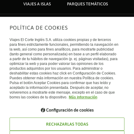
VIAJES A ISLAS
PARQUES TEMÁTICOS
POLÍTICA DE COOKIES
Sobre nosotros
Quiénes somos
Viajes El Corte Inglés S.A. utiliza cookies propias y de terceros
Financiación
Enlaces de interés
para fines estrictamente funcionales, permitiendo la navegación en
Sostenibilidad
la web, así como para fines analíticos, para mostrarte publicidad
Turismo accesible
(tanto general como personalizada) en base a un perfil elaborado
Guías de viaje
Tarjeta El Corte Inglés
a partir de tu hábitos de navegación (p. ej. páginas visitadas), para
Catálogos
Trabaja con nosotros
Internacional
optimizar la web y para poder valorar las opiniones de los
Auto check-in
El Corte Inglés
productos adquiridos por los usuarios. Para administrar o
Condiciones Generales
Canal Ético
deshabilitar estas cookies haz click en Configuración de Cookies.
Política de privacidad
España
Política de cookies
Puedes obtener más información en nuestra Política de cookies.
Accesibilidad
Pulsa el botón Aceptar Cookies para confirmar que has leído y
Empresas/ Grupos
aceptado la información presentada. Después de aceptar, no
Visita nuestro blog
volveremos a mostrarte este mensaje, excepto en el caso de que
borres las cookies de tu dispositivo.
Más información
Blog de Viajes el Corte inglés
Configuración de cookies
RECHAZARLAS TODAS