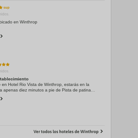
nidos.
ubicado en Winthrop
nidos.
stablecimiento
e en Hotel Rio Vista de Winthrop, estarás en la
 a apenas diez minutos a pie de Pista de patinaje
rop y Museo Shafer. Además, este hotel de playa
Ver todos los hoteles de Winthrop