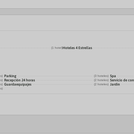
Hoteles 4 Estrellas
(1 hotel)
Parking
Spa
es)
(3 hoteles)
Recepción 24 horas
Servicio de con
es)
(2 hoteles)
Guardaequipajes
Jardin
es)
(2 hoteles)
es)