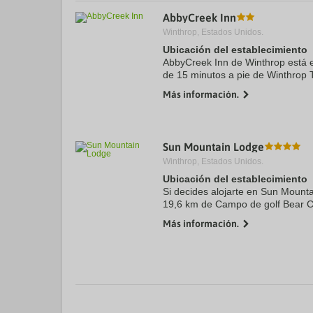
a
AbbyCreek Inn
da
Winthrop, Estados Unidos.
P
th
Ubicación del establecimiento
qu
AbbyCreek Inn de Winthrop está e
m
de 15 minutos a pie de Winthrop 
k
patinaje sobre hielo Winthrop. A
to
Más información.
encuentra a 1,9 km de ...
ge
th
k
sh
fo
Sun Mountain Lodge
c
Winthrop, Estados Unidos.
da
Ubicación del establecimiento
Si decides alojarte en Sun Mount
19,6 km de Campo de golf Bear C
Este lodge para familias se encu
Más información.
...