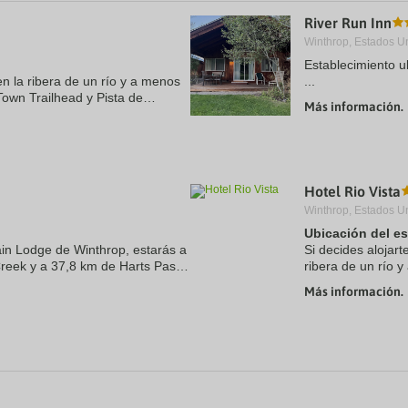
a
River Run Inn
te.
date.
ress
Press
Winthrop, Estados U
e
the
Establecimiento 
estion
question
n la ribera de un río y a menos
...
ark
mark
Town Trailhead y Pista de
ey
key
Más información.
demás, este motel con spa se
to
t
get
e
the
eyboard
keyboard
ortcuts
shortcuts
r
for
Hotel Rio Vista
hanging
changing
Winthrop, Estados U
tes.
dates.
Ubicación del e
ain Lodge de Winthrop, estarás a
Si decides alojart
reek y a 37,8 km de Harts Pass.
ribera de un río y
entra a pocos kilómetros de Lake
sobre hielo Winth
Más información.
se ...