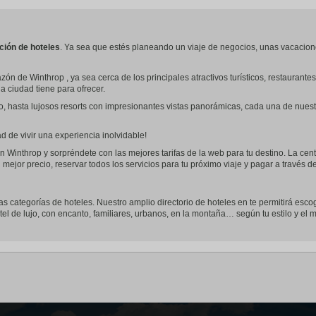
ción de hoteles
. Ya sea que estés planeando un viaje de negocios, unas vacacion
zón de Winthrop , ya sea cerca de los principales atractivos turísticos, restauran
la ciudad tiene para ofrecer.
o, hasta lujosos resorts con impresionantes vistas panorámicas, cada una de nues
 de vivir una experiencia inolvidable!
n Winthrop y sorpréndete con las mejores tarifas de la web para tu destino. La cent
 mejor precio, reservar todos los servicios para tu próximo viaje y pagar a través 
las categorías de hoteles. Nuestro amplio directorio de hoteles en te permitirá esco
tel de lujo, con encanto, familiares, urbanos, en la montaña… según tu estilo y el mo