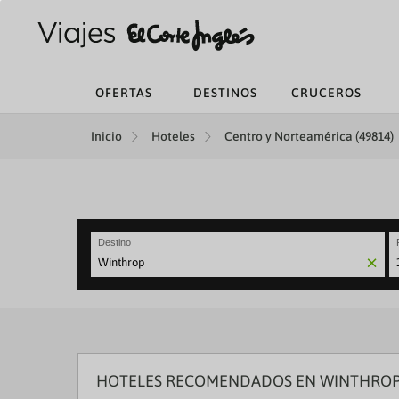
OFERTAS
DESTINOS
CRUCEROS
Inicio
Hoteles
Centro y Norteamérica (49814)
Destino
N
fo
to
in
wi
th
ca
HOTELES RECOMENDADOS EN WINTHRO
a
se