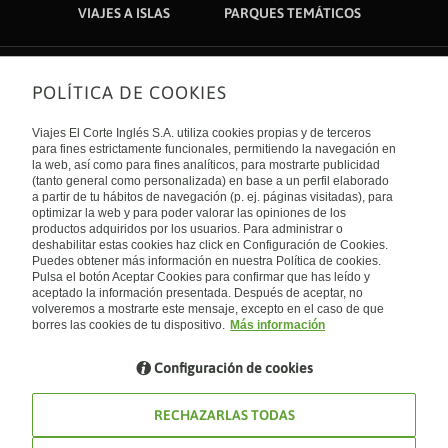
VIAJES A ISLAS
PARQUES TEMÁTICOS
POLÍTICA DE COOKIES
Sobre nosotros
Quiénes somos
Viajes El Corte Inglés S.A. utiliza cookies propias y de terceros
Financiación
Enlaces de interés
para fines estrictamente funcionales, permitiendo la navegación en
Sostenibilidad
la web, así como para fines analíticos, para mostrarte publicidad
Turismo accesible
(tanto general como personalizada) en base a un perfil elaborado
Guías de viaje
Tarjeta El Corte Inglés
a partir de tu hábitos de navegación (p. ej. páginas visitadas), para
Catálogos
Trabaja con nosotros
Internacional
optimizar la web y para poder valorar las opiniones de los
Auto check-in
El Corte Inglés
productos adquiridos por los usuarios. Para administrar o
Condiciones Generales
Canal Ético
deshabilitar estas cookies haz click en Configuración de Cookies.
Política de privacidad
España
Política de cookies
Puedes obtener más información en nuestra Política de cookies.
Accesibilidad
Pulsa el botón Aceptar Cookies para confirmar que has leído y
Empresas/ Grupos
aceptado la información presentada. Después de aceptar, no
Visita nuestro blog
volveremos a mostrarte este mensaje, excepto en el caso de que
borres las cookies de tu dispositivo.
Más información
Blog de Viajes el Corte inglés
Configuración de cookies
RECHAZARLAS TODAS