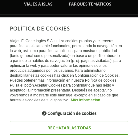
VIAJES A ISLAS
PARQUES TEMÁTICOS
POLÍTICA DE COOKIES
Sobre nosotros
Quiénes somos
Viajes El Corte Inglés S.A. utiliza cookies propias y de terceros
Financiación
Enlaces de interés
para fines estrictamente funcionales, permitiendo la navegación en
Sostenibilidad
la web, así como para fines analíticos, para mostrarte publicidad
Turismo accesible
(tanto general como personalizada) en base a un perfil elaborado
Guías de viaje
Tarjeta El Corte Inglés
a partir de tu hábitos de navegación (p. ej. páginas visitadas), para
Catálogos
Trabaja con nosotros
Internacional
optimizar la web y para poder valorar las opiniones de los
Auto check-in
El Corte Inglés
productos adquiridos por los usuarios. Para administrar o
Condiciones Generales
Canal Ético
deshabilitar estas cookies haz click en Configuración de Cookies.
Política de privacidad
España
Política de cookies
Puedes obtener más información en nuestra Política de cookies.
Accesibilidad
Pulsa el botón Aceptar Cookies para confirmar que has leído y
Empresas/ Grupos
aceptado la información presentada. Después de aceptar, no
Visita nuestro blog
volveremos a mostrarte este mensaje, excepto en el caso de que
borres las cookies de tu dispositivo.
Más información
Blog de Viajes el Corte inglés
Configuración de cookies
RECHAZARLAS TODAS