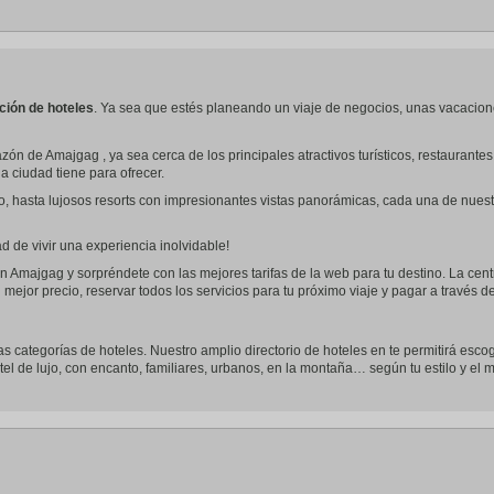
a
te.
date.
ress
Press
e
the
estion
question
ark
mark
ción de hoteles
. Ya sea que estés planeando un viaje de negocios, unas vacacion
ey
key
to
zón de Amajgag , ya sea cerca de los principales atractivos turísticos, restauran
t
get
la ciudad tiene para ofrecer.
e
the
eyboard
keyboard
o, hasta lujosos resorts con impresionantes vistas panorámicas, cada una de nues
ortcuts
shortcuts
r
for
hanging
changing
 de vivir una experiencia inolvidable!
tes.
dates.
n Amajgag y sorpréndete con las mejores tarifas de la web para tu destino. La cent
 mejor precio, reservar todos los servicios para tu próximo viaje y pagar a través 
as categorías de hoteles. Nuestro amplio directorio de hoteles en te permitirá escog
tel de lujo, con encanto, familiares, urbanos, en la montaña… según tu estilo y el mo