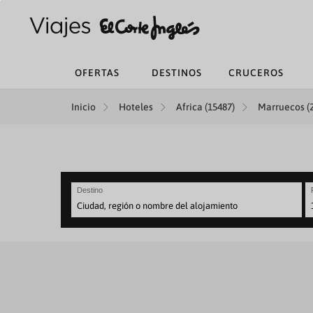
OFERTAS
DESTINOS
CRUCEROS
Inicio
Hoteles
Africa (15487)
Marruecos (
Destino
N
fo
to
in
wi
th
ca
a
se