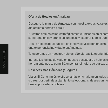
a
da
P
th
Oferta de Hoteles en Amajgag
qu
m
Descubre la magia de
Amajgag
con nuestra exclusiva
selec
k
alojamiento perfecto para ti.
to
Nuestros hoteles están estratégicamente ubicados en el cora
ge
sumergirte en la vibrante cultura local y explorar todo lo que 
th
k
Desde hoteles boutique con encanto y servicio personalizad
sh
una experiencia inolvidable en Amajgag.
fo
Tu opinión
c
Te esperamos en nuestros hoteles. ¡No pierdas la oportunidad
da
Ingresa tus fechas de viaje en nuestro buscador de hoteles e
herramienta que te permitirá encontrar el hotel que buscas al
Reservas Más Cómodas y Seguras
Viajes El Corte Inglés te ofrece tarifas en Amajgag en todas l
u otros; por perfil de alojamiento seleccionar si deseas un ho
buscar por cadena hotelera.